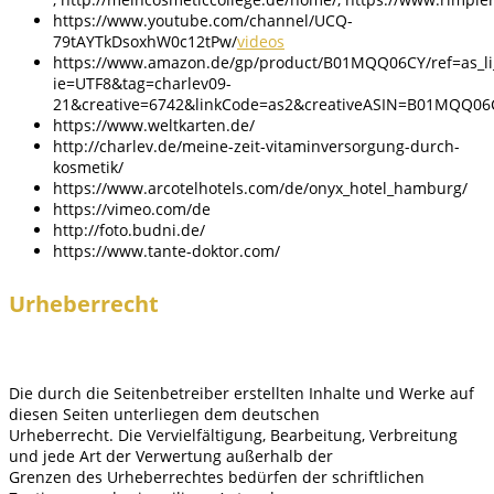
https://www.youtube.com/channel/UCQ-
79tAYTkDsoxhW0c12tPw/
videos
https://www.amazon.de/gp/product/B01MQQ06CY/ref=as_li_q
ie=UTF8&tag=charlev09-
21&creative=6742&linkCode=as2&creativeASIN=B01MQQ06
https://www.weltkarten.de/
http://charlev.de/meine-zeit-vitaminversorgung-durch-
kosmetik/
https://www.arcotelhotels.com/de/onyx_hotel_hamburg/
https://vimeo.com/de
http://foto.budni.de/
https://www.tante-doktor.com/
Urheberrecht
Die durch die Seitenbetreiber erstellten Inhalte und Werke auf
diesen Seiten unterliegen dem deutschen
Urheberrecht. Die Vervielfältigung, Bearbeitung, Verbreitung
und jede Art der Verwertung außerhalb der
Grenzen des Urheberrechtes bedürfen der schriftlichen