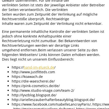
Gewähr übernehmen. Für die Inhalte der
verlinkten Seiten ist stets der jeweilige Anbieter oder Betreiber
der Seiten verantwortlich. Die verlinkten
Seiten wurden zum Zeitpunkt der Verlinkung auf mögliche
Rechtsverstöße überprüft. Rechtswidrige
Inhalte waren zum Zeitpunkt der Verlinkung nicht erkennbar.
Eine permanente inhaltliche Kontrolle der verlinkten Seiten ist
jedoch ohne konkrete Anhaltspunkte einer
Rechtsverletzung nicht zumutbar. Bei Bekanntwerden von
Rechtsverletzungen werden wir derartige Links
umgehend entfernen.Beim verlassen unserer Seite zu den
folgenden Webseiten/ Links können Daten erhoben werden.
Dies liegt nicht un unserem Einflussbereich:
https://
hand-im-glueck.de
/
http://www.justfitteds.com
https://koawach.de
https://die-waescherei.de/
https://pink-cosmetics.de/de/
http://www.studio-visage.com/team-2/
http://lyvzblog.blogspot.de/
http://arielleszauberhafterbeautyblog.blogspot.de/
https://www.facebook.com/IsabelleLancrayParis/, https://
, http://meincosmeticcollege.de/home/, https://www.rimpler