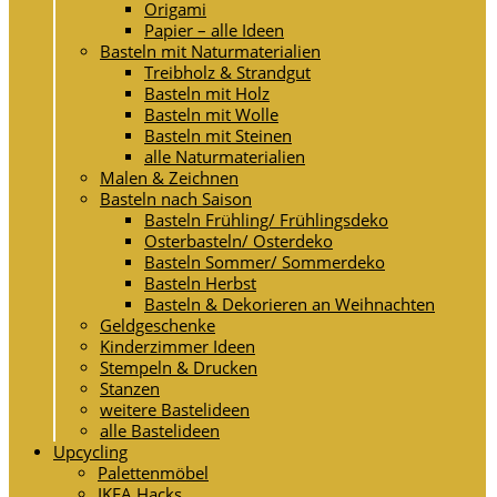
Origami
Papier – alle Ideen
Basteln mit Naturmaterialien
Treibholz & Strandgut
Basteln mit Holz
Basteln mit Wolle
Basteln mit Steinen
alle Naturmaterialien
Malen & Zeichnen
Basteln nach Saison
Basteln Frühling/ Frühlingsdeko
Osterbasteln/ Osterdeko
Basteln Sommer/ Sommerdeko
Basteln Herbst
Basteln & Dekorieren an Weihnachten
Geldgeschenke
Kinderzimmer Ideen
Stempeln & Drucken
Stanzen
weitere Bastelideen
alle Bastelideen
Upcycling
Palettenmöbel
IKEA Hacks