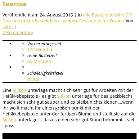
Seerose
Veröffentlicht am
24. August 2016 |
In
alle Bastelideen
Alle DIY
Geschenkideen
Bastelideen - weitere
Geschenke für Frauen
Von
Lotte
|
2 Kommentare
Vorbereitungszeit
120
Minuten
reine Bastelzeit
60
Minuten
Schwierigkeitslevel
mittel
Eine
Silikon
unterlage macht sich sehr gut für Arbeiten mit der
Heißkkebepistole ( es gibt
Silikon
unterlage für das Backblech)
macht sich sehr gut sauber und es bleibt nichts kleben….wenn
ihr wollt macht ihr einen großen punkt mit der
Heißkkebepistole unter der fertigen Blume und stellt sie auf die
Silikon
unterlage…. das es einen sehr gut Stand bekommt… viel
spass
Anleitung Bewertung