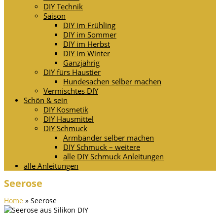
DIY Technik
Saison
DIY im Frühling
DIY im Sommer
DIY im Herbst
DIY im Winter
Ganzjährig
DIY fürs Haustier
Hundesachen selber machen
Vermischtes DIY
Schön & sein
DIY Kosmetik
DIY Hausmittel
DIY Schmuck
Armbänder selber machen
DIY Schmuck – weitere
alle DIY Schmuck Anleitungen
alle Anleitungen
Seerose
Home
»
Seerose