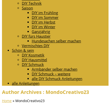
DIY Technik
Saison
DIY im Frühling
DIY im Sommer
DIY im Herbst
DIY im Winter
Ganzjährig
DIY fürs Haustier
Hundesachen selber machen
Vermischtes DIY
Schön & sein
DIY Kosmetik
DIY Hausmittel
DIY Schmuck
Armbänder selber machen
DIY Schmuck – weitere
alle DIY Schmuck Anleitungen
alle Anleitungen
Author Archives : MondoCreativo23
Home
»
MondoCreativo23