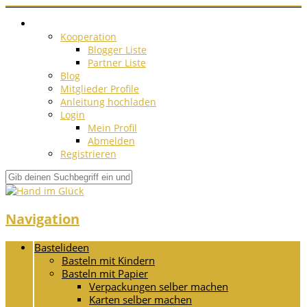
Kooperation
Blogger Liste
Partner Liste
Blog
Mitglieder Profile
Anleitung hochladen
Login
Mein Profil
Abmelden
Registrieren
Navigation
Bastelideen
Basteln mit Kindern
Basteln mit Papier
Verpackungen selber machen
Karten selber machen