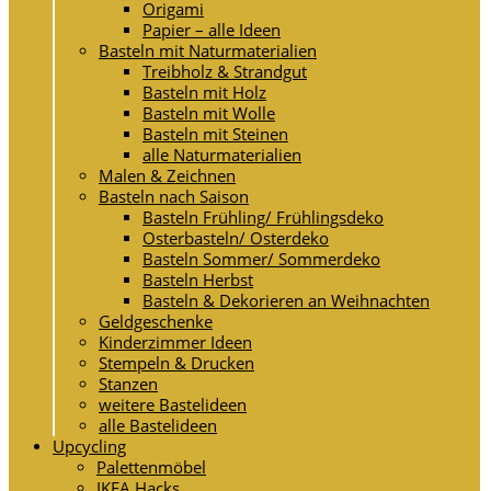
Origami
Papier – alle Ideen
Basteln mit Naturmaterialien
Treibholz & Strandgut
Basteln mit Holz
Basteln mit Wolle
Basteln mit Steinen
alle Naturmaterialien
Malen & Zeichnen
Basteln nach Saison
Basteln Frühling/ Frühlingsdeko
Osterbasteln/ Osterdeko
Basteln Sommer/ Sommerdeko
Basteln Herbst
Basteln & Dekorieren an Weihnachten
Geldgeschenke
Kinderzimmer Ideen
Stempeln & Drucken
Stanzen
weitere Bastelideen
alle Bastelideen
Upcycling
Palettenmöbel
IKEA Hacks