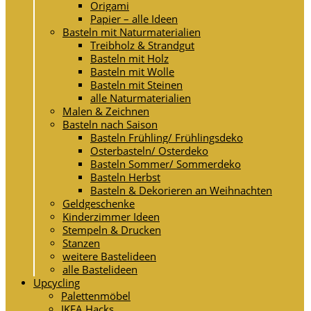
Origami
Papier – alle Ideen
Basteln mit Naturmaterialien
Treibholz & Strandgut
Basteln mit Holz
Basteln mit Wolle
Basteln mit Steinen
alle Naturmaterialien
Malen & Zeichnen
Basteln nach Saison
Basteln Frühling/ Frühlingsdeko
Osterbasteln/ Osterdeko
Basteln Sommer/ Sommerdeko
Basteln Herbst
Basteln & Dekorieren an Weihnachten
Geldgeschenke
Kinderzimmer Ideen
Stempeln & Drucken
Stanzen
weitere Bastelideen
alle Bastelideen
Upcycling
Palettenmöbel
IKEA Hacks