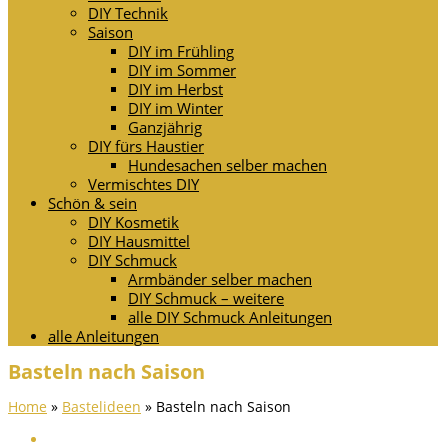
DIY Technik
Saison
DIY im Frühling
DIY im Sommer
DIY im Herbst
DIY im Winter
Ganzjährig
DIY fürs Haustier
Hundesachen selber machen
Vermischtes DIY
Schön & sein
DIY Kosmetik
DIY Hausmittel
DIY Schmuck
Armbänder selber machen
DIY Schmuck – weitere
alle DIY Schmuck Anleitungen
alle Anleitungen
Basteln nach Saison
Home
»
Bastelideen
»
Basteln nach Saison