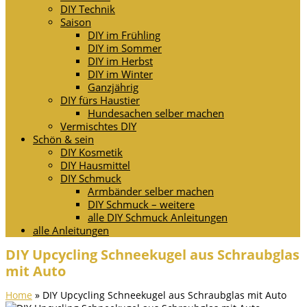
DIY Technik
Saison
DIY im Frühling
DIY im Sommer
DIY im Herbst
DIY im Winter
Ganzjährig
DIY fürs Haustier
Hundesachen selber machen
Vermischtes DIY
Schön & sein
DIY Kosmetik
DIY Hausmittel
DIY Schmuck
Armbänder selber machen
DIY Schmuck – weitere
alle DIY Schmuck Anleitungen
alle Anleitungen
DIY Upcycling Schneekugel aus Schraubglas
mit Auto
Home
»
DIY Upcycling Schneekugel aus Schraubglas mit Auto