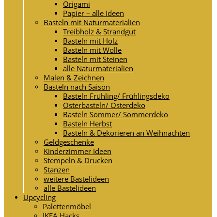
Origami
Papier – alle Ideen
Basteln mit Naturmaterialien
Treibholz & Strandgut
Basteln mit Holz
Basteln mit Wolle
Basteln mit Steinen
alle Naturmaterialien
Malen & Zeichnen
Basteln nach Saison
Basteln Frühling/ Frühlingsdeko
Osterbasteln/ Osterdeko
Basteln Sommer/ Sommerdeko
Basteln Herbst
Basteln & Dekorieren an Weihnachten
Geldgeschenke
Kinderzimmer Ideen
Stempeln & Drucken
Stanzen
weitere Bastelideen
alle Bastelideen
Upcycling
Palettenmöbel
IKEA Hacks