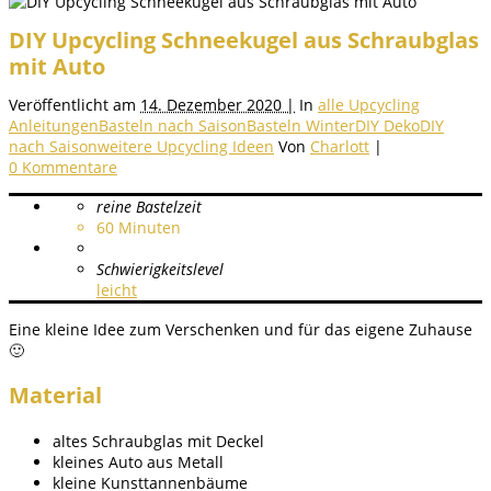
DIY Upcycling Schneekugel aus Schraubglas
mit Auto
Veröffentlicht am
14. Dezember 2020 |
In
alle Upcycling
Anleitungen
Basteln nach Saison
Basteln Winter
DIY Deko
DIY
nach Saison
weitere Upcycling Ideen
Von
Charlott
|
0 Kommentare
reine Bastelzeit
60
Minuten
Schwierigkeitslevel
leicht
Eine kleine Idee zum Verschenken und für das eigene Zuhause
🙂
Material
altes Schraubglas mit Deckel
kleines Auto aus Metall
kleine Kunsttannenbäume