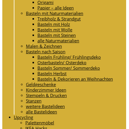
Origami
Papier – alle Ideen
Basteln mit Naturmaterialien
Treibholz & Strandgut
Basteln mit Holz
Basteln mit Wolle
Basteln mit Steinen
alle Naturmaterialien
Malen & Zeichnen
Basteln nach Saison
Basteln Frühling/ Frühlingsdeko
Osterbasteln/ Osterdeko
Basteln Sommer/ Sommerdeko
Basteln Herbst
Basteln & Dekorieren an Weihnachten
Geldgeschenke
Kinderzimmer Ideen
Stempeln & Drucken
Stanzen
weitere Bastelideen
alle Bastelideen
Upcycling
Palettenmöbel
IKEA Hacks