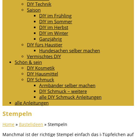
DIY Technik
Saison
DIY im Frühling
DIY im Sommer
DIY im Herbst
DIY im Winter
Ganzjährig
DIY fürs Haustier
Hundesachen selber machen
Vermischtes DIY
Schön & sein
DIY Kosmetik
DIY Hausmittel
DIY Schmuck
Armbänder selber machen
DIY Schmuck – weitere
alle DIY Schmuck Anleitungen
alle Anleitungen
Stempeln
Home
»
Bastelideen
»
Stempeln
Manchmal ist der richtige Stempel einfach das i-Tüpfelchen auf