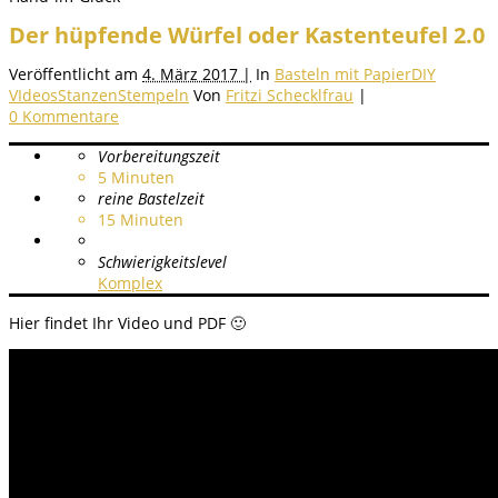
Der hüpfende Würfel oder Kastenteufel 2.0
Veröffentlicht am
4. März 2017 |
In
Basteln mit Papier
DIY
VIdeos
Stanzen
Stempeln
Von
Fritzi Schecklfrau
|
0 Kommentare
Vorbereitungszeit
5
Minuten
reine Bastelzeit
15
Minuten
Schwierigkeitslevel
Komplex
Hier findet Ihr Video und PDF 🙂