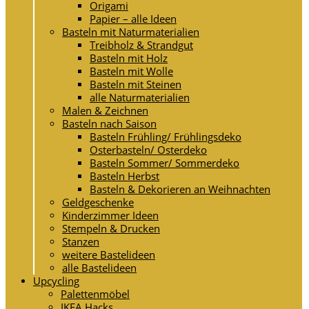
Origami
Papier – alle Ideen
Basteln mit Naturmaterialien
Treibholz & Strandgut
Basteln mit Holz
Basteln mit Wolle
Basteln mit Steinen
alle Naturmaterialien
Malen & Zeichnen
Basteln nach Saison
Basteln Frühling/ Frühlingsdeko
Osterbasteln/ Osterdeko
Basteln Sommer/ Sommerdeko
Basteln Herbst
Basteln & Dekorieren an Weihnachten
Geldgeschenke
Kinderzimmer Ideen
Stempeln & Drucken
Stanzen
weitere Bastelideen
alle Bastelideen
Upcycling
Palettenmöbel
IKEA Hacks