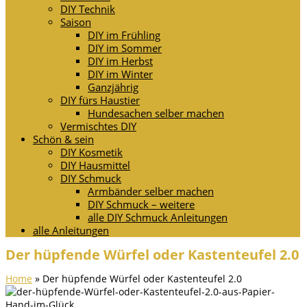
DIY Technik
Saison
DIY im Frühling
DIY im Sommer
DIY im Herbst
DIY im Winter
Ganzjährig
DIY fürs Haustier
Hundesachen selber machen
Vermischtes DIY
Schön & sein
DIY Kosmetik
DIY Hausmittel
DIY Schmuck
Armbänder selber machen
DIY Schmuck – weitere
alle DIY Schmuck Anleitungen
alle Anleitungen
Der hüpfende Würfel oder Kastenteufel 2.0
Home
»
Der hüpfende Würfel oder Kastenteufel 2.0