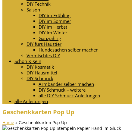
DIY Technik
Saison
DIY im Frühling
DIY im Sommer
DIY im Herbst
DIY im Winter
Ganzjährig
DIY fürs Haustier
Hundesachen selber machen
Vermischtes DIY
Schön & sein
DIY Kosmetik
DIY Hausmittel
DIY Schmuck
Armbänder selber machen
DIY Schmuck – weitere
alle DIY Schmuck Anleitungen
alle Anleitungen
Geschenkkarten Pop Up
Home
»
Geschenkkarten Pop Up