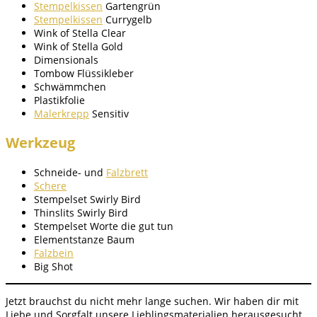
Stempelkissen
Gartengrün
Stempelkissen
Currygelb
Wink of Stella Clear
Wink of Stella Gold
Dimensionals
Tombow Flüssikleber
Schwämmchen
Plastikfolie
Malerkrepp
Sensitiv
Werkzeug
Schneide- und
Falzbrett
Schere
Stempelset Swirly Bird
Thinslits Swirly Bird
Stempelset Worte die gut tun
Elementstanze Baum
Falzbein
Big Shot
Jetzt brauchst du nicht mehr lange suchen. Wir haben dir mit
Liebe und Sorgfalt unsere Lieblingsmaterialien herausgesucht