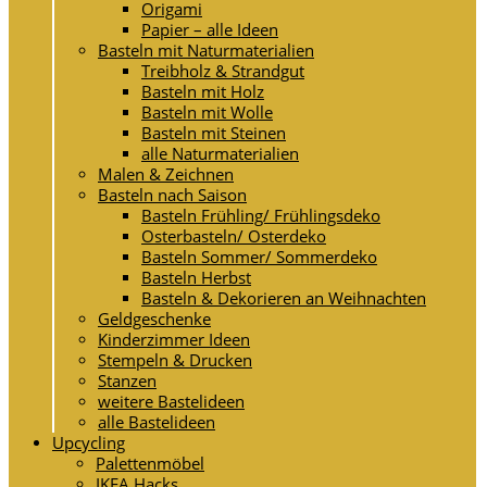
Origami
Papier – alle Ideen
Basteln mit Naturmaterialien
Treibholz & Strandgut
Basteln mit Holz
Basteln mit Wolle
Basteln mit Steinen
alle Naturmaterialien
Malen & Zeichnen
Basteln nach Saison
Basteln Frühling/ Frühlingsdeko
Osterbasteln/ Osterdeko
Basteln Sommer/ Sommerdeko
Basteln Herbst
Basteln & Dekorieren an Weihnachten
Geldgeschenke
Kinderzimmer Ideen
Stempeln & Drucken
Stanzen
weitere Bastelideen
alle Bastelideen
Upcycling
Palettenmöbel
IKEA Hacks