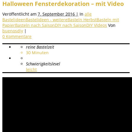
Halloween Fensterdekoration – mit Video
Veröffentlicht am
7. September 2016 |
In
alle
Bastelideen
Bastelideen - weitere
Basteln Herbst
Basteln mit
Papier
Basteln nach Saison
DIY nach Saison
DIY VIdeos
Von
buenosdiy
|
0 Kommentare
reine Bastelzeit
30
Minuten
Schwierigkeitslevel
leicht