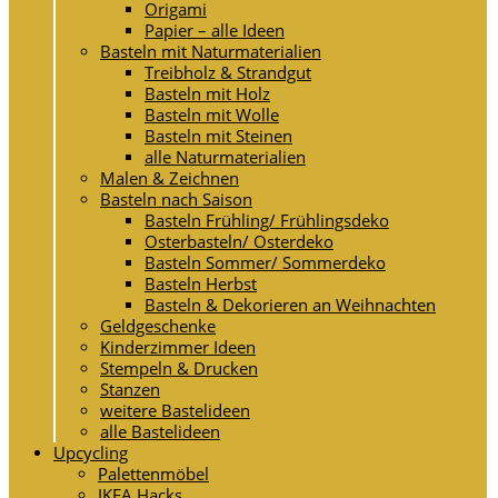
Origami
Papier – alle Ideen
Basteln mit Naturmaterialien
Treibholz & Strandgut
Basteln mit Holz
Basteln mit Wolle
Basteln mit Steinen
alle Naturmaterialien
Malen & Zeichnen
Basteln nach Saison
Basteln Frühling/ Frühlingsdeko
Osterbasteln/ Osterdeko
Basteln Sommer/ Sommerdeko
Basteln Herbst
Basteln & Dekorieren an Weihnachten
Geldgeschenke
Kinderzimmer Ideen
Stempeln & Drucken
Stanzen
weitere Bastelideen
alle Bastelideen
Upcycling
Palettenmöbel
IKEA Hacks