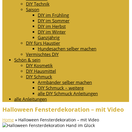
DIY Technik
Saison
DIY im Frühling
DIY im Sommer
DIY im Herbst
DIY im Winter
Ganzjährig
DIY fürs Haustier
Hundesachen selber machen
Vermischtes DIY
Schön & sein
DIY Kosmetik
DIY Hausmittel
DIY Schmuck
Armbänder selber machen
DIY Schmuck – weitere
alle DIY Schmuck Anleitungen
alle Anleitungen
Halloween Fensterdekoration – mit Video
Home
»
Halloween Fensterdekoration – mit Video