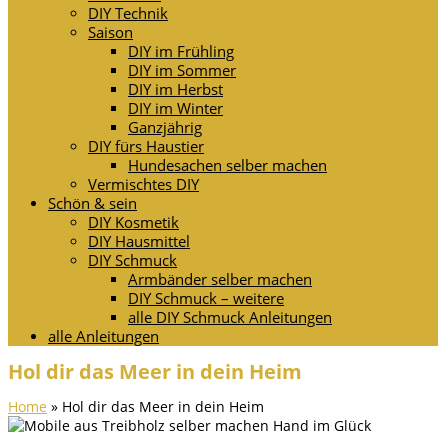
DIY Technik
Saison
DIY im Frühling
DIY im Sommer
DIY im Herbst
DIY im Winter
Ganzjährig
DIY fürs Haustier
Hundesachen selber machen
Vermischtes DIY
Schön & sein
DIY Kosmetik
DIY Hausmittel
DIY Schmuck
Armbänder selber machen
DIY Schmuck – weitere
alle DIY Schmuck Anleitungen
alle Anleitungen
Hol dir das Meer in dein Heim
Home
»
Hol dir das Meer in dein Heim