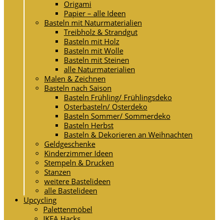
Origami
Papier – alle Ideen
Basteln mit Naturmaterialien
Treibholz & Strandgut
Basteln mit Holz
Basteln mit Wolle
Basteln mit Steinen
alle Naturmaterialien
Malen & Zeichnen
Basteln nach Saison
Basteln Frühling/ Frühlingsdeko
Osterbasteln/ Osterdeko
Basteln Sommer/ Sommerdeko
Basteln Herbst
Basteln & Dekorieren an Weihnachten
Geldgeschenke
Kinderzimmer Ideen
Stempeln & Drucken
Stanzen
weitere Bastelideen
alle Bastelideen
Upcycling
Palettenmöbel
IKEA Hacks