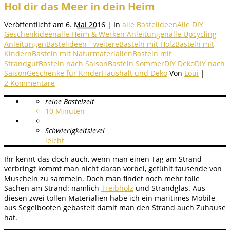
Hol dir das Meer in dein Heim
Veröffentlicht am
6. Mai 2016 |
In
alle Bastelideen
Alle DIY
Geschenkideen
alle Heim & Werken Anleitungen
alle Upcycling
Anleitungen
Bastelideen - weitere
Basteln mit Holz
Basteln mit
Kindern
Basteln mit Naturmaterialien
Basteln mit
Strandgut
Basteln nach Saison
Basteln Sommer
DIY Deko
DIY nach
Saison
Geschenke für Kinder
Haushalt und Deko
Von
Loui
|
2 Kommentare
reine Bastelzeit
10
Minuten
Schwierigkeitslevel
leicht
Ihr kennt das doch auch, wenn man einen Tag am Strand
verbringt kommt man nicht daran vorbei, gefühlt tausende von
Muscheln zu sammeln. Doch man findet noch mehr tolle
Sachen am Strand: nämlich
Treibholz
und Strandglas. Aus
diesen zwei tollen Materialien habe ich ein maritimes Mobile
aus Segelbooten gebastelt damit man den Strand auch Zuhause
hat.