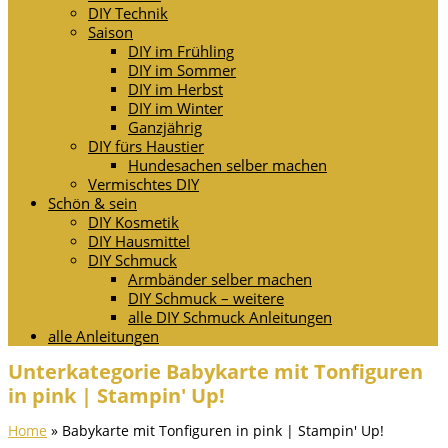
DIY Technik
Saison
DIY im Frühling
DIY im Sommer
DIY im Herbst
DIY im Winter
Ganzjährig
DIY fürs Haustier
Hundesachen selber machen
Vermischtes DIY
Schön & sein
DIY Kosmetik
DIY Hausmittel
DIY Schmuck
Armbänder selber machen
DIY Schmuck – weitere
alle DIY Schmuck Anleitungen
alle Anleitungen
Unterkategorie Babykarte mit Tonfiguren
in pink | Stampin' Up!
Home
»
Babykarte mit Tonfiguren in pink | Stampin' Up!