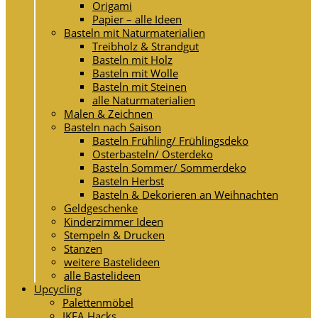
Origami
Papier – alle Ideen
Basteln mit Naturmaterialien
Treibholz & Strandgut
Basteln mit Holz
Basteln mit Wolle
Basteln mit Steinen
alle Naturmaterialien
Malen & Zeichnen
Basteln nach Saison
Basteln Frühling/ Frühlingsdeko
Osterbasteln/ Osterdeko
Basteln Sommer/ Sommerdeko
Basteln Herbst
Basteln & Dekorieren an Weihnachten
Geldgeschenke
Kinderzimmer Ideen
Stempeln & Drucken
Stanzen
weitere Bastelideen
alle Bastelideen
Upcycling
Palettenmöbel
IKEA Hacks