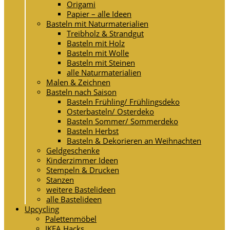
Origami
Papier – alle Ideen
Basteln mit Naturmaterialien
Treibholz & Strandgut
Basteln mit Holz
Basteln mit Wolle
Basteln mit Steinen
alle Naturmaterialien
Malen & Zeichnen
Basteln nach Saison
Basteln Frühling/ Frühlingsdeko
Osterbasteln/ Osterdeko
Basteln Sommer/ Sommerdeko
Basteln Herbst
Basteln & Dekorieren an Weihnachten
Geldgeschenke
Kinderzimmer Ideen
Stempeln & Drucken
Stanzen
weitere Bastelideen
alle Bastelideen
Upcycling
Palettenmöbel
IKEA Hacks