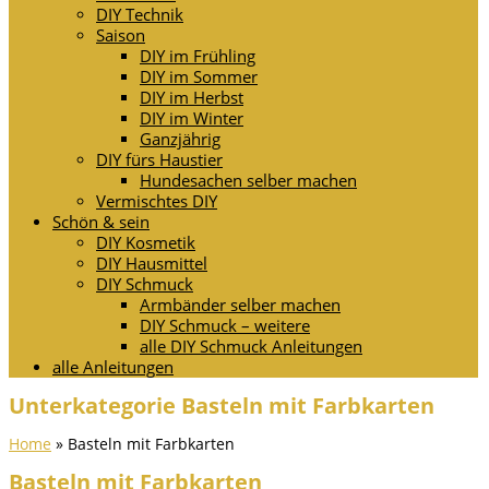
DIY Technik
Saison
DIY im Frühling
DIY im Sommer
DIY im Herbst
DIY im Winter
Ganzjährig
DIY fürs Haustier
Hundesachen selber machen
Vermischtes DIY
Schön & sein
DIY Kosmetik
DIY Hausmittel
DIY Schmuck
Armbänder selber machen
DIY Schmuck – weitere
alle DIY Schmuck Anleitungen
alle Anleitungen
Unterkategorie Basteln mit Farbkarten
Home
»
Basteln mit Farbkarten
Basteln mit Farbkarten