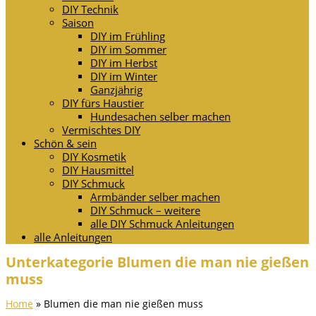
DIY Technik
Saison
DIY im Frühling
DIY im Sommer
DIY im Herbst
DIY im Winter
Ganzjährig
DIY fürs Haustier
Hundesachen selber machen
Vermischtes DIY
Schön & sein
DIY Kosmetik
DIY Hausmittel
DIY Schmuck
Armbänder selber machen
DIY Schmuck – weitere
alle DIY Schmuck Anleitungen
alle Anleitungen
Unterkategorie Blumen die man nie gießen
muss
Home
»
Blumen die man nie gießen muss