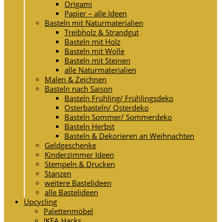
Origami
Papier – alle Ideen
Basteln mit Naturmaterialien
Treibholz & Strandgut
Basteln mit Holz
Basteln mit Wolle
Basteln mit Steinen
alle Naturmaterialien
Malen & Zeichnen
Basteln nach Saison
Basteln Frühling/ Frühlingsdeko
Osterbasteln/ Osterdeko
Basteln Sommer/ Sommerdeko
Basteln Herbst
Basteln & Dekorieren an Weihnachten
Geldgeschenke
Kinderzimmer Ideen
Stempeln & Drucken
Stanzen
weitere Bastelideen
alle Bastelideen
Upcycling
Palettenmöbel
IKEA Hacks