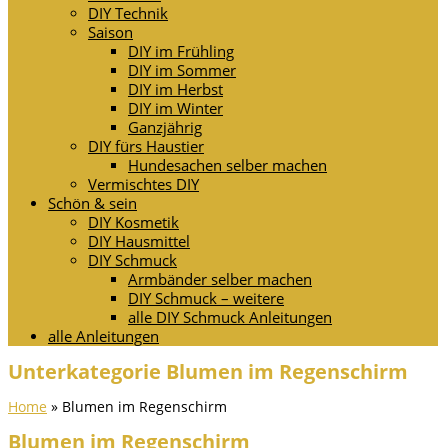
DIY Technik
Saison
DIY im Frühling
DIY im Sommer
DIY im Herbst
DIY im Winter
Ganzjährig
DIY fürs Haustier
Hundesachen selber machen
Vermischtes DIY
Schön & sein
DIY Kosmetik
DIY Hausmittel
DIY Schmuck
Armbänder selber machen
DIY Schmuck – weitere
alle DIY Schmuck Anleitungen
alle Anleitungen
Unterkategorie Blumen im Regenschirm
Home
»
Blumen im Regenschirm
Blumen im Regenschirm