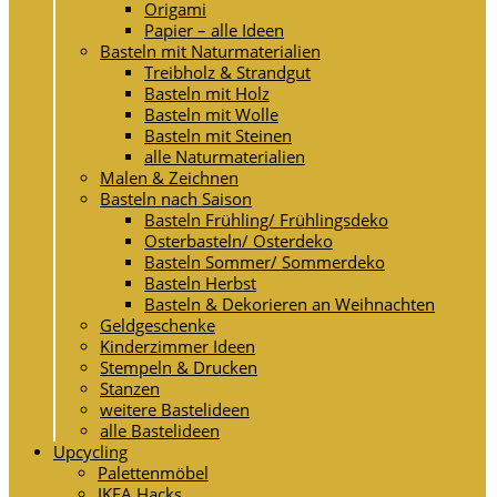
Origami
Papier – alle Ideen
Basteln mit Naturmaterialien
Treibholz & Strandgut
Basteln mit Holz
Basteln mit Wolle
Basteln mit Steinen
alle Naturmaterialien
Malen & Zeichnen
Basteln nach Saison
Basteln Frühling/ Frühlingsdeko
Osterbasteln/ Osterdeko
Basteln Sommer/ Sommerdeko
Basteln Herbst
Basteln & Dekorieren an Weihnachten
Geldgeschenke
Kinderzimmer Ideen
Stempeln & Drucken
Stanzen
weitere Bastelideen
alle Bastelideen
Upcycling
Palettenmöbel
IKEA Hacks