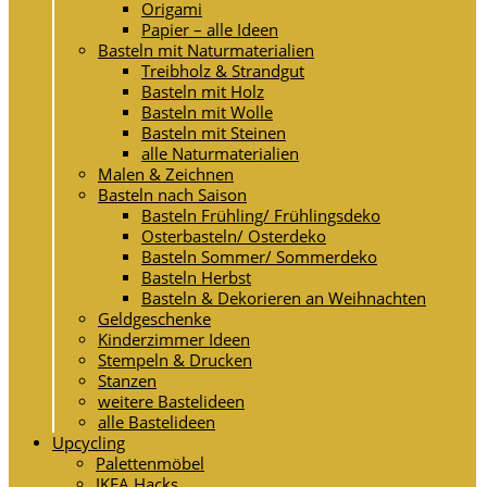
Origami
Papier – alle Ideen
Basteln mit Naturmaterialien
Treibholz & Strandgut
Basteln mit Holz
Basteln mit Wolle
Basteln mit Steinen
alle Naturmaterialien
Malen & Zeichnen
Basteln nach Saison
Basteln Frühling/ Frühlingsdeko
Osterbasteln/ Osterdeko
Basteln Sommer/ Sommerdeko
Basteln Herbst
Basteln & Dekorieren an Weihnachten
Geldgeschenke
Kinderzimmer Ideen
Stempeln & Drucken
Stanzen
weitere Bastelideen
alle Bastelideen
Upcycling
Palettenmöbel
IKEA Hacks