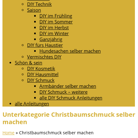
DIY Technik
Saison
DIY im Frühling
DIY im Sommer
DIY im Herbst
DIY im Winter
Ganzjährig
DIY fürs Haustier
Hundesachen selber machen
Vermischtes DIY
Schön & sein
DIY Kosmetik
DIY Hausmittel
DIY Schmuck
Armbänder selber machen
DIY Schmuck – weitere
alle DIY Schmuck Anleitungen
alle Anleitungen
Unterkategorie Christbaumschmuck selber
machen
Home
»
Christbaumschmuck selber machen