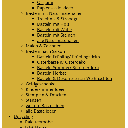
Origami
Papier – alle Ideen
Basteln mit Naturmaterialien
Treibholz & Strandgut
Basteln mit Holz
Basteln mit Wolle
Basteln mit Steinen
alle Naturmaterialien
Malen & Zeichnen
Basteln nach Saison
Basteln Frühling/ Frühlingsdeko
Osterbasteln/ Osterdeko
Basteln Sommer/ Sommerdeko
Basteln Herbst
Basteln & Dekorieren an Weihnachten
Geldgeschenke
Kinderzimmer Ideen
Stempeln & Drucken
Stanzen
weitere Bastelideen
alle Bastelideen
Upcycling
Palettenmöbel
IKEA Hacks