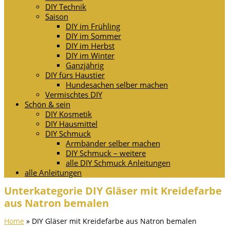
DIY Technik
Saison
DIY im Frühling
DIY im Sommer
DIY im Herbst
DIY im Winter
Ganzjährig
DIY fürs Haustier
Hundesachen selber machen
Vermischtes DIY
Schön & sein
DIY Kosmetik
DIY Hausmittel
DIY Schmuck
Armbänder selber machen
DIY Schmuck – weitere
alle DIY Schmuck Anleitungen
alle Anleitungen
Unterkategorie DIY Gläser mit Kreidefarbe
aus Natron bemalen
Home
»
DIY Gläser mit Kreidefarbe aus Natron bemalen