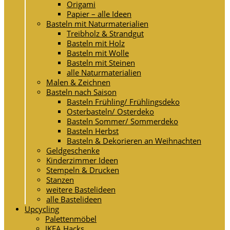
Origami
Papier – alle Ideen
Basteln mit Naturmaterialien
Treibholz & Strandgut
Basteln mit Holz
Basteln mit Wolle
Basteln mit Steinen
alle Naturmaterialien
Malen & Zeichnen
Basteln nach Saison
Basteln Frühling/ Frühlingsdeko
Osterbasteln/ Osterdeko
Basteln Sommer/ Sommerdeko
Basteln Herbst
Basteln & Dekorieren an Weihnachten
Geldgeschenke
Kinderzimmer Ideen
Stempeln & Drucken
Stanzen
weitere Bastelideen
alle Bastelideen
Upcycling
Palettenmöbel
IKEA Hacks