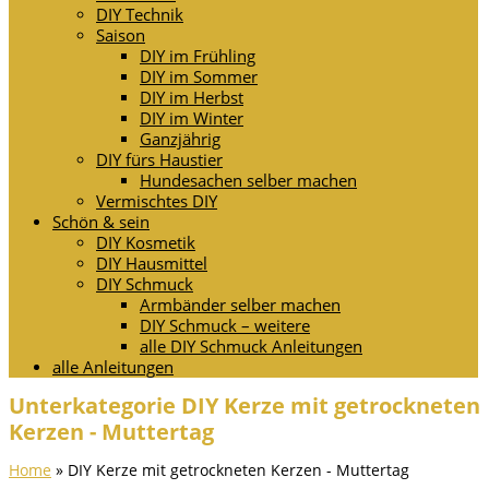
DIY Technik
Saison
DIY im Frühling
DIY im Sommer
DIY im Herbst
DIY im Winter
Ganzjährig
DIY fürs Haustier
Hundesachen selber machen
Vermischtes DIY
Schön & sein
DIY Kosmetik
DIY Hausmittel
DIY Schmuck
Armbänder selber machen
DIY Schmuck – weitere
alle DIY Schmuck Anleitungen
alle Anleitungen
Unterkategorie DIY Kerze mit getrockneten
Kerzen - Muttertag
Home
»
DIY Kerze mit getrockneten Kerzen - Muttertag