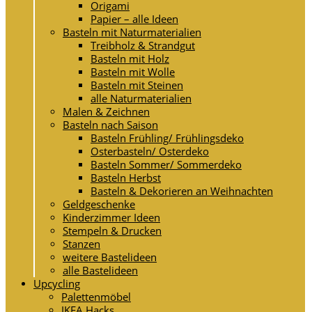
Origami
Papier – alle Ideen
Basteln mit Naturmaterialien
Treibholz & Strandgut
Basteln mit Holz
Basteln mit Wolle
Basteln mit Steinen
alle Naturmaterialien
Malen & Zeichnen
Basteln nach Saison
Basteln Frühling/ Frühlingsdeko
Osterbasteln/ Osterdeko
Basteln Sommer/ Sommerdeko
Basteln Herbst
Basteln & Dekorieren an Weihnachten
Geldgeschenke
Kinderzimmer Ideen
Stempeln & Drucken
Stanzen
weitere Bastelideen
alle Bastelideen
Upcycling
Palettenmöbel
IKEA Hacks