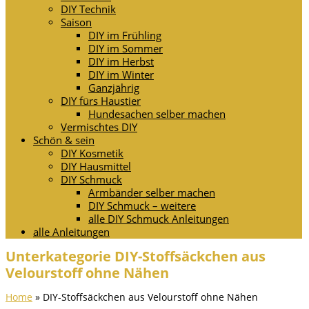
DIY Technik
Saison
DIY im Frühling
DIY im Sommer
DIY im Herbst
DIY im Winter
Ganzjährig
DIY fürs Haustier
Hundesachen selber machen
Vermischtes DIY
Schön & sein
DIY Kosmetik
DIY Hausmittel
DIY Schmuck
Armbänder selber machen
DIY Schmuck – weitere
alle DIY Schmuck Anleitungen
alle Anleitungen
Unterkategorie DIY-Stoffsäckchen aus
Velourstoff ohne Nähen
Home
»
DIY-Stoffsäckchen aus Velourstoff ohne Nähen