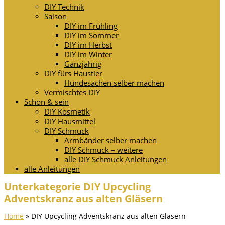
DIY Technik
Saison
DIY im Frühling
DIY im Sommer
DIY im Herbst
DIY im Winter
Ganzjährig
DIY fürs Haustier
Hundesachen selber machen
Vermischtes DIY
Schön & sein
DIY Kosmetik
DIY Hausmittel
DIY Schmuck
Armbänder selber machen
DIY Schmuck – weitere
alle DIY Schmuck Anleitungen
alle Anleitungen
Unterkategorie DIY Upcycling
Adventskranz aus alten Gläsern
Home
»
DIY Upcycling Adventskranz aus alten Gläsern