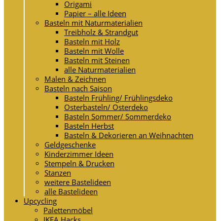
Origami
Papier – alle Ideen
Basteln mit Naturmaterialien
Treibholz & Strandgut
Basteln mit Holz
Basteln mit Wolle
Basteln mit Steinen
alle Naturmaterialien
Malen & Zeichnen
Basteln nach Saison
Basteln Frühling/ Frühlingsdeko
Osterbasteln/ Osterdeko
Basteln Sommer/ Sommerdeko
Basteln Herbst
Basteln & Dekorieren an Weihnachten
Geldgeschenke
Kinderzimmer Ideen
Stempeln & Drucken
Stanzen
weitere Bastelideen
alle Bastelideen
Upcycling
Palettenmöbel
IKEA Hacks