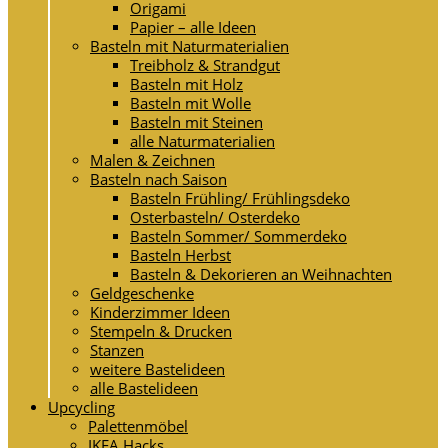
Origami
Papier – alle Ideen
Basteln mit Naturmaterialien
Treibholz & Strandgut
Basteln mit Holz
Basteln mit Wolle
Basteln mit Steinen
alle Naturmaterialien
Malen & Zeichnen
Basteln nach Saison
Basteln Frühling/ Frühlingsdeko
Osterbasteln/ Osterdeko
Basteln Sommer/ Sommerdeko
Basteln Herbst
Basteln & Dekorieren an Weihnachten
Geldgeschenke
Kinderzimmer Ideen
Stempeln & Drucken
Stanzen
weitere Bastelideen
alle Bastelideen
Upcycling
Palettenmöbel
IKEA Hacks