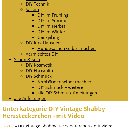
DIY Technik
Saison
DIY im Frühling
DIY im Sommer
DIY im Herbst
DIY im Winter
Ganzjährig
DIY fürs Haustier
Hundesachen selber machen
Vermischtes DIY
Schön & sein
DIY Kosmetik
DIY Hausmittel
DIY Schmuck
Armbänder selber machen
DIY Schmuck – weitere
alle DIY Schmuck Anleitungen
alle Anleitungen
Unterkategorie DIY Vintage Shabby
Herzsteckerchen - mit Video
Home
»
DIY Vintage Shabby Herzsteckerchen - mit Video