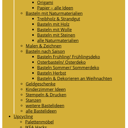
Origami
Papier – alle Ideen
Basteln mit Naturmaterialien
Treibholz & Strandgut
Basteln mit Holz
Basteln mit Wolle
Basteln mit Steinen
alle Naturmaterialien
Malen & Zeichnen
Basteln nach Saison
Basteln Frühling/ Frühlingsdeko
Osterbasteln/ Osterdeko
Basteln Sommer/ Sommerdeko
Basteln Herbst
Basteln & Dekorieren an Weihnachten
Geldgeschenke
Kinderzimmer Ideen
Stempeln & Drucken
Stanzen
weitere Bastelideen
alle Bastelideen
Upcycling
Palettenmöbel
IKEA Hacks