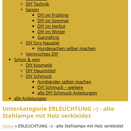
DIY Technik
Saison
DIY im Frühling
DIY im Sommer
DIY im Herbst
DIY im Winter
Ganzjährig
DIY fürs Haustier
Hundesachen selber machen
Vermischtes DIY
Schön & sein
DIY Kosmetik
DIY Hausmittel
DIY Schmuck
Armbänder selber machen
DIY Schmuck – weitere
alle DIY Schmuck Anleitungen
alle Anleitungen
Unterkategorie ERLEUCHTUNG :-) - alte
Stehlampe mit Holz verkleidet
Home
»
ERLEUCHTUNG :-) - alte Stehlampe mit Holz verkleidet