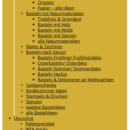
Origami
Papier – alle Ideen
Basteln mit Naturmaterialien
Treibholz & Strandgut
Basteln mit Holz
Basteln mit Wolle
Basteln mit Steinen
alle Naturmaterialien
Malen & Zeichnen
Basteln nach Saison
Basteln Frühling/ Frühlingsdeko
Osterbasteln/ Osterdeko
Basteln Sommer/ Sommerdeko
Basteln Herbst
Basteln & Dekorieren an Weihnachten
Geldgeschenke
Kinderzimmer Ideen
Stempeln & Drucken
Stanzen
weitere Bastelideen
alle Bastelideen
Upcycling
Palettenmöbel
IKEA Hacks