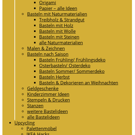
Origami
Papier – alle Ideen
Basteln mit Naturmaterialien
Treibholz & Strandgut
Basteln mit Holz
Basteln mit Wolle
Basteln mit Steinen
alle Naturmaterialien
Malen & Zeichnen
Basteln nach Saison
Basteln Frühling/ Frühlingsdeko
Osterbasteln/ Osterdeko
Basteln Sommer/ Sommerdeko
Basteln Herbst
Basteln & Dekorieren an Weihnachten
Geldgeschenke
Kinderzimmer Ideen
Stempeln & Drucken
Stanzen
weitere Bastelideen
alle Bastelideen
Upcycling
Palettenmöbel
IKEA Hacks