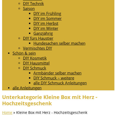
DIY Technik
Saison
DIY im Frühling
DIY im Sommer
DIY im Herbst
DIY im Winter
Ganzjährig
DIY fürs Haustier
Hundesachen selber machen
Vermischtes DIY
Schön & sein
DIY Kosmetik
DIY Hausmittel
DIY Schmuck
Armbänder selber machen
DIY Schmuck – weitere
alle DIY Schmuck Anleitungen
alle Anleitungen
Unterkategorie Kleine Box mit Herz -
Hochzeitsgeschenk
Home
»
Kleine Box mit Herz - Hochzeitsgeschenk