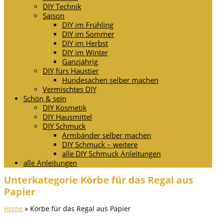
DIY Technik
Saison
DIY im Frühling
DIY im Sommer
DIY im Herbst
DIY im Winter
Ganzjährig
DIY fürs Haustier
Hundesachen selber machen
Vermischtes DIY
Schön & sein
DIY Kosmetik
DIY Hausmittel
DIY Schmuck
Armbänder selber machen
DIY Schmuck – weitere
alle DIY Schmuck Anleitungen
alle Anleitungen
Unterkategorie Körbe für das Regal aus
Papier
Home
»
Körbe für das Regal aus Papier