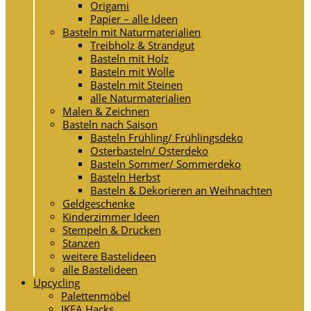
Origami
Papier – alle Ideen
Basteln mit Naturmaterialien
Treibholz & Strandgut
Basteln mit Holz
Basteln mit Wolle
Basteln mit Steinen
alle Naturmaterialien
Malen & Zeichnen
Basteln nach Saison
Basteln Frühling/ Frühlingsdeko
Osterbasteln/ Osterdeko
Basteln Sommer/ Sommerdeko
Basteln Herbst
Basteln & Dekorieren an Weihnachten
Geldgeschenke
Kinderzimmer Ideen
Stempeln & Drucken
Stanzen
weitere Bastelideen
alle Bastelideen
Upcycling
Palettenmöbel
IKEA Hacks