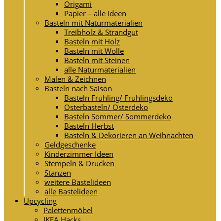
Origami
Papier – alle Ideen
Basteln mit Naturmaterialien
Treibholz & Strandgut
Basteln mit Holz
Basteln mit Wolle
Basteln mit Steinen
alle Naturmaterialien
Malen & Zeichnen
Basteln nach Saison
Basteln Frühling/ Frühlingsdeko
Osterbasteln/ Osterdeko
Basteln Sommer/ Sommerdeko
Basteln Herbst
Basteln & Dekorieren an Weihnachten
Geldgeschenke
Kinderzimmer Ideen
Stempeln & Drucken
Stanzen
weitere Bastelideen
alle Bastelideen
Upcycling
Palettenmöbel
IKEA Hacks