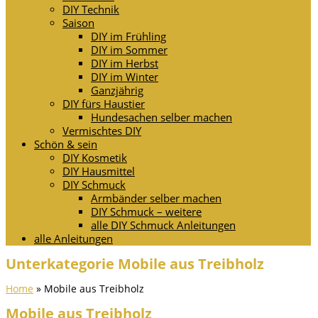
DIY Technik
Saison
DIY im Frühling
DIY im Sommer
DIY im Herbst
DIY im Winter
Ganzjährig
DIY fürs Haustier
Hundesachen selber machen
Vermischtes DIY
Schön & sein
DIY Kosmetik
DIY Hausmittel
DIY Schmuck
Armbänder selber machen
DIY Schmuck – weitere
alle DIY Schmuck Anleitungen
alle Anleitungen
Unterkategorie Mobile aus Treibholz
Home
»
Mobile aus Treibholz
Mobile aus Treibholz