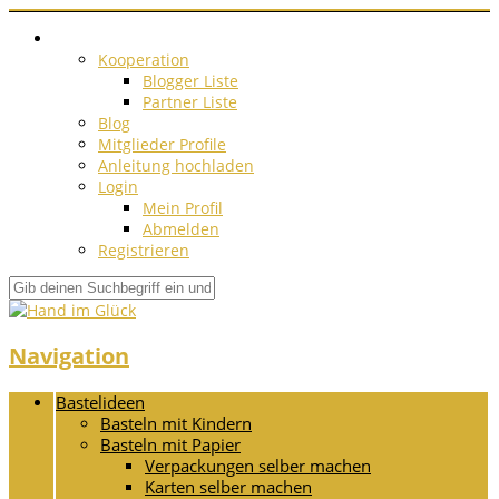
Kooperation
Blogger Liste
Partner Liste
Blog
Mitglieder Profile
Anleitung hochladen
Login
Mein Profil
Abmelden
Registrieren
Navigation
Bastelideen
Basteln mit Kindern
Basteln mit Papier
Verpackungen selber machen
Karten selber machen