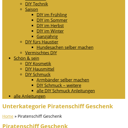
DIY Technik
Saison
DIY im Frühling
DIY im Sommer
DIY im Herbst
DIY im Winter
Ganzjährig
DIY fürs Haustier
Hundesachen selber machen
Vermischtes DIY
Schön & sein
DIY Kosmetik
DIY Hausmittel
DIY Schmuck
Armbänder selber machen
DIY Schmuck – weitere
alle DIY Schmuck Anleitungen
alle Anleitungen
Unterkategorie Piratenschiff Geschenk
Home
»
Piratenschiff Geschenk
Piratenschiff Geschenk