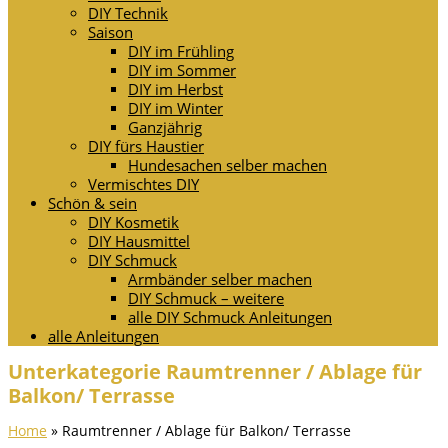
DIY Technik
Saison
DIY im Frühling
DIY im Sommer
DIY im Herbst
DIY im Winter
Ganzjährig
DIY fürs Haustier
Hundesachen selber machen
Vermischtes DIY
Schön & sein
DIY Kosmetik
DIY Hausmittel
DIY Schmuck
Armbänder selber machen
DIY Schmuck – weitere
alle DIY Schmuck Anleitungen
alle Anleitungen
Unterkategorie Raumtrenner / Ablage für
Balkon/ Terrasse
Home
»
Raumtrenner / Ablage für Balkon/ Terrasse