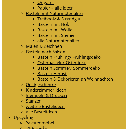
Origami
Papier – alle Ideen
Basteln mit Naturmaterialien
Treibholz & Strandgut
Basteln mit Holz
Basteln mit Wolle
Basteln mit Steinen
alle Naturmaterialien
Malen & Zeichnen
Basteln nach Saison
Basteln Frühling/ Frühlingsdeko
Osterbasteln/ Osterdeko
Basteln Sommer/ Sommerdeko
Basteln Herbst
Basteln & Dekorieren an Weihnachten
Geldgeschenke
Kinderzimmer Ideen
Stempeln & Drucken
Stanzen
weitere Bastelideen
alle Bastelideen
Upcycling
Palettenmöbel
IKEA Hacks