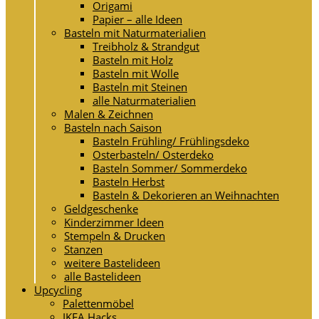
Origami
Papier – alle Ideen
Basteln mit Naturmaterialien
Treibholz & Strandgut
Basteln mit Holz
Basteln mit Wolle
Basteln mit Steinen
alle Naturmaterialien
Malen & Zeichnen
Basteln nach Saison
Basteln Frühling/ Frühlingsdeko
Osterbasteln/ Osterdeko
Basteln Sommer/ Sommerdeko
Basteln Herbst
Basteln & Dekorieren an Weihnachten
Geldgeschenke
Kinderzimmer Ideen
Stempeln & Drucken
Stanzen
weitere Bastelideen
alle Bastelideen
Upcycling
Palettenmöbel
IKEA Hacks