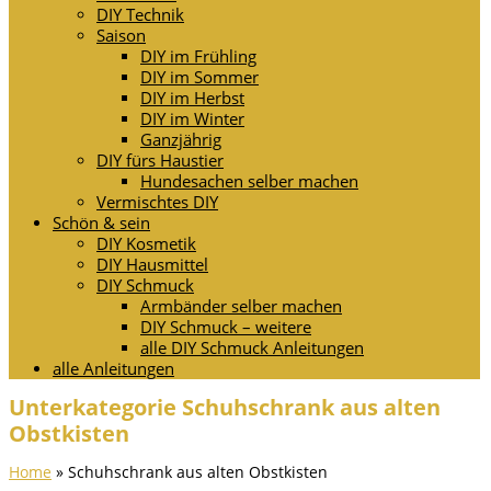
DIY Technik
Saison
DIY im Frühling
DIY im Sommer
DIY im Herbst
DIY im Winter
Ganzjährig
DIY fürs Haustier
Hundesachen selber machen
Vermischtes DIY
Schön & sein
DIY Kosmetik
DIY Hausmittel
DIY Schmuck
Armbänder selber machen
DIY Schmuck – weitere
alle DIY Schmuck Anleitungen
alle Anleitungen
Unterkategorie Schuhschrank aus alten
Obstkisten
Home
»
Schuhschrank aus alten Obstkisten