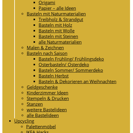
Origami
Papier – alle Ideen
Basteln mit Naturmaterialien
Treibholz & Strandgut
Basteln mit Holz
Basteln mit Wolle
Basteln mit Steinen
alle Naturmaterialien
Malen & Zeichnen
Basteln nach Saison
Basteln Frühling/ Frühlingsdeko
Osterbasteln/ Osterdeko
Basteln Sommer/ Sommerdeko
Basteln Herbst
Basteln & Dekorieren an Weihnachten
Geldgeschenke
Kinderzimmer Ideen
Stempeln & Drucken
Stanzen
weitere Bastelideen
alle Bastelideen
Upcycling
Palettenmöbel
IKEA Hacks