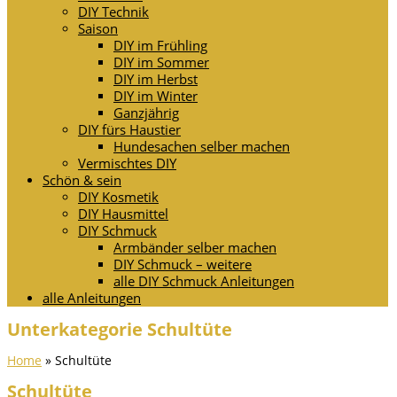
DIY Technik
Saison
DIY im Frühling
DIY im Sommer
DIY im Herbst
DIY im Winter
Ganzjährig
DIY fürs Haustier
Hundesachen selber machen
Vermischtes DIY
Schön & sein
DIY Kosmetik
DIY Hausmittel
DIY Schmuck
Armbänder selber machen
DIY Schmuck – weitere
alle DIY Schmuck Anleitungen
alle Anleitungen
Unterkategorie Schultüte
Home
»
Schultüte
Schultüte