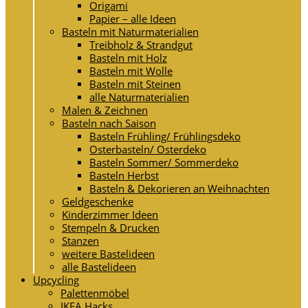
Origami
Papier – alle Ideen
Basteln mit Naturmaterialien
Treibholz & Strandgut
Basteln mit Holz
Basteln mit Wolle
Basteln mit Steinen
alle Naturmaterialien
Malen & Zeichnen
Basteln nach Saison
Basteln Frühling/ Frühlingsdeko
Osterbasteln/ Osterdeko
Basteln Sommer/ Sommerdeko
Basteln Herbst
Basteln & Dekorieren an Weihnachten
Geldgeschenke
Kinderzimmer Ideen
Stempeln & Drucken
Stanzen
weitere Bastelideen
alle Bastelideen
Upcycling
Palettenmöbel
IKEA Hacks