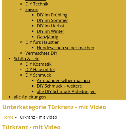
DIY Technik
Saison
DIY im Frühling
DIY im Sommer
DIY im Herbst
DIY im Winter
Ganzjährig
DIY fürs Haustier
Hundesachen selber machen
Vermischtes DIY
Schön & sein
DIY Kosmetik
DIY Hausmittel
DIY Schmuck
Armbänder selber machen
DIY Schmuck – weitere
alle DIY Schmuck Anleitungen
alle Anleitungen
Unterkategorie Türkranz - mit Video
Home
»
Türkranz - mit Video
Türkranz - mit Video