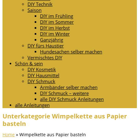
DIY Technik
Saison
DIY im Frühling
DIY im Sommer
DIY im Herbst
DIY im Winter
Ganzjährig
DIY fürs Haustier
Hundesachen selber machen
Vermischtes DIY
Schön & sein
DIY Kosmetik
DIY Hausmittel
DIY Schmuck
Armbänder selber machen
DIY Schmuck – weitere
alle DIY Schmuck Anleitungen
alle Anleitungen
Unterkategorie Wimpelkette aus Papier
basteln
Home
»
Wimpelkette aus Papier basteln