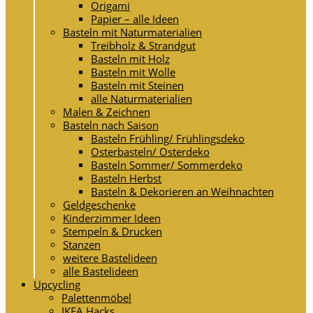
Origami
Papier – alle Ideen
Basteln mit Naturmaterialien
Treibholz & Strandgut
Basteln mit Holz
Basteln mit Wolle
Basteln mit Steinen
alle Naturmaterialien
Malen & Zeichnen
Basteln nach Saison
Basteln Frühling/ Frühlingsdeko
Osterbasteln/ Osterdeko
Basteln Sommer/ Sommerdeko
Basteln Herbst
Basteln & Dekorieren an Weihnachten
Geldgeschenke
Kinderzimmer Ideen
Stempeln & Drucken
Stanzen
weitere Bastelideen
alle Bastelideen
Upcycling
Palettenmöbel
IKEA Hacks