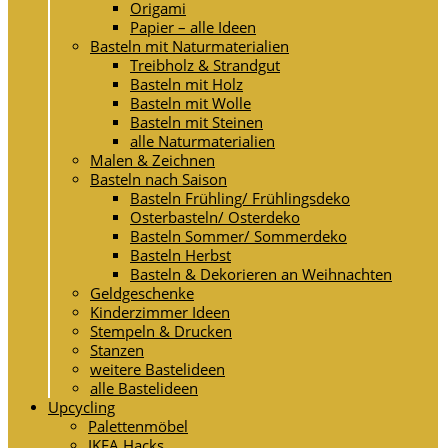
Origami
Papier – alle Ideen
Basteln mit Naturmaterialien
Treibholz & Strandgut
Basteln mit Holz
Basteln mit Wolle
Basteln mit Steinen
alle Naturmaterialien
Malen & Zeichnen
Basteln nach Saison
Basteln Frühling/ Frühlingsdeko
Osterbasteln/ Osterdeko
Basteln Sommer/ Sommerdeko
Basteln Herbst
Basteln & Dekorieren an Weihnachten
Geldgeschenke
Kinderzimmer Ideen
Stempeln & Drucken
Stanzen
weitere Bastelideen
alle Bastelideen
Upcycling
Palettenmöbel
IKEA Hacks