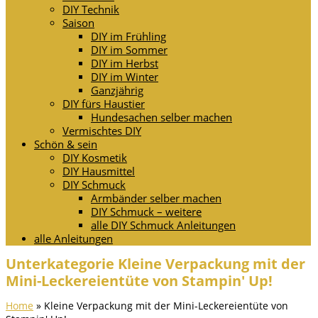
DIY Technik
Saison
DIY im Frühling
DIY im Sommer
DIY im Herbst
DIY im Winter
Ganzjährig
DIY fürs Haustier
Hundesachen selber machen
Vermischtes DIY
Schön & sein
DIY Kosmetik
DIY Hausmittel
DIY Schmuck
Armbänder selber machen
DIY Schmuck – weitere
alle DIY Schmuck Anleitungen
alle Anleitungen
Unterkategorie Kleine Verpackung mit der
Mini-Leckereientüte von Stampin' Up!
Home
»
Kleine Verpackung mit der Mini-Leckereientüte von