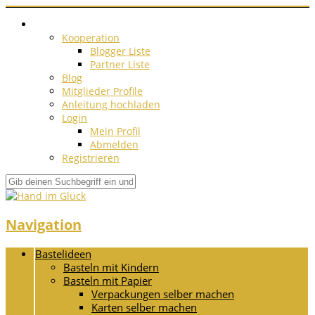
Kooperation
Blogger Liste
Partner Liste
Blog
Mitglieder Profile
Anleitung hochladen
Login
Mein Profil
Abmelden
Registrieren
Navigation
Bastelideen
Basteln mit Kindern
Basteln mit Papier
Verpackungen selber machen
Karten selber machen