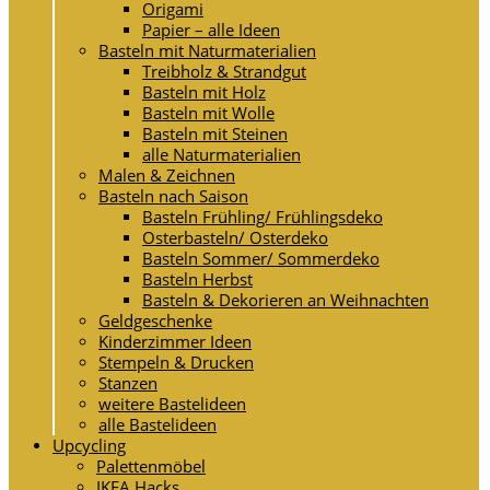
Origami
Papier – alle Ideen
Basteln mit Naturmaterialien
Treibholz & Strandgut
Basteln mit Holz
Basteln mit Wolle
Basteln mit Steinen
alle Naturmaterialien
Malen & Zeichnen
Basteln nach Saison
Basteln Frühling/ Frühlingsdeko
Osterbasteln/ Osterdeko
Basteln Sommer/ Sommerdeko
Basteln Herbst
Basteln & Dekorieren an Weihnachten
Geldgeschenke
Kinderzimmer Ideen
Stempeln & Drucken
Stanzen
weitere Bastelideen
alle Bastelideen
Upcycling
Palettenmöbel
IKEA Hacks