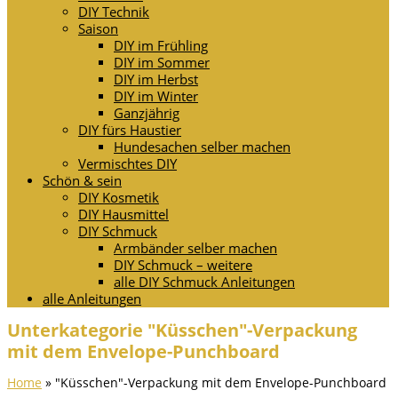
DIY Technik
Saison
DIY im Frühling
DIY im Sommer
DIY im Herbst
DIY im Winter
Ganzjährig
DIY fürs Haustier
Hundesachen selber machen
Vermischtes DIY
Schön & sein
DIY Kosmetik
DIY Hausmittel
DIY Schmuck
Armbänder selber machen
DIY Schmuck – weitere
alle DIY Schmuck Anleitungen
alle Anleitungen
Unterkategorie "Küsschen"-Verpackung
mit dem Envelope-Punchboard
Home
»
"Küsschen"-Verpackung mit dem Envelope-Punchboard