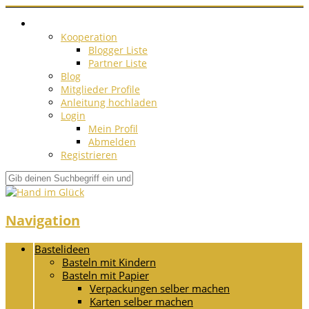
Kooperation
Blogger Liste
Partner Liste
Blog
Mitglieder Profile
Anleitung hochladen
Login
Mein Profil
Abmelden
Registrieren
Navigation
Bastelideen
Basteln mit Kindern
Basteln mit Papier
Verpackungen selber machen
Karten selber machen