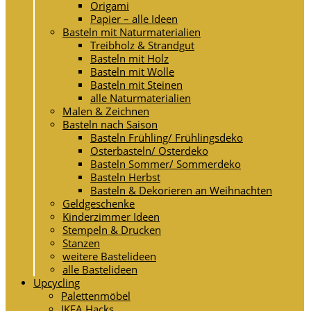
Origami
Papier – alle Ideen
Basteln mit Naturmaterialien
Treibholz & Strandgut
Basteln mit Holz
Basteln mit Wolle
Basteln mit Steinen
alle Naturmaterialien
Malen & Zeichnen
Basteln nach Saison
Basteln Frühling/ Frühlingsdeko
Osterbasteln/ Osterdeko
Basteln Sommer/ Sommerdeko
Basteln Herbst
Basteln & Dekorieren an Weihnachten
Geldgeschenke
Kinderzimmer Ideen
Stempeln & Drucken
Stanzen
weitere Bastelideen
alle Bastelideen
Upcycling
Palettenmöbel
IKEA Hacks