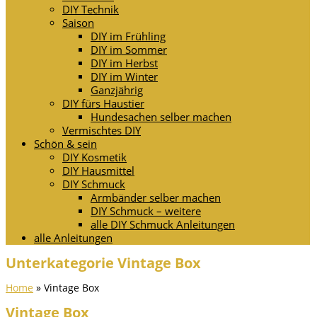
DIY Technik
Saison
DIY im Frühling
DIY im Sommer
DIY im Herbst
DIY im Winter
Ganzjährig
DIY fürs Haustier
Hundesachen selber machen
Vermischtes DIY
Schön & sein
DIY Kosmetik
DIY Hausmittel
DIY Schmuck
Armbänder selber machen
DIY Schmuck – weitere
alle DIY Schmuck Anleitungen
alle Anleitungen
Unterkategorie Vintage Box
Home
»
Vintage Box
Vintage Box