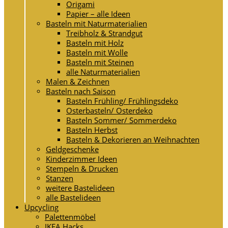
Origami
Papier – alle Ideen
Basteln mit Naturmaterialien
Treibholz & Strandgut
Basteln mit Holz
Basteln mit Wolle
Basteln mit Steinen
alle Naturmaterialien
Malen & Zeichnen
Basteln nach Saison
Basteln Frühling/ Frühlingsdeko
Osterbasteln/ Osterdeko
Basteln Sommer/ Sommerdeko
Basteln Herbst
Basteln & Dekorieren an Weihnachten
Geldgeschenke
Kinderzimmer Ideen
Stempeln & Drucken
Stanzen
weitere Bastelideen
alle Bastelideen
Upcycling
Palettenmöbel
IKEA Hacks