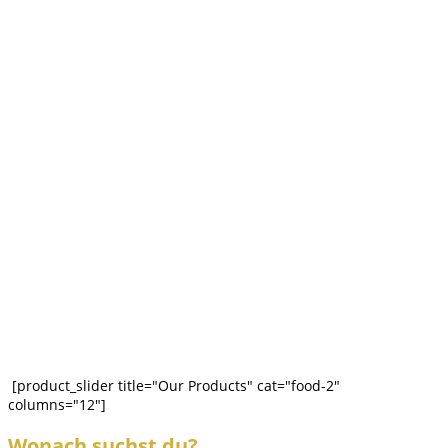
[product_slider title="Our Products" cat="food-2"
columns="12"]
Wonach suchst du?