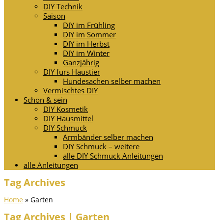
DIY Technik
Saison
DIY im Frühling
DIY im Sommer
DIY im Herbst
DIY im Winter
Ganzjährig
DIY fürs Haustier
Hundesachen selber machen
Vermischtes DIY
Schön & sein
DIY Kosmetik
DIY Hausmittel
DIY Schmuck
Armbänder selber machen
DIY Schmuck – weitere
alle DIY Schmuck Anleitungen
alle Anleitungen
Tag Archives
Home
»
Garten
Tag Archives | Garten