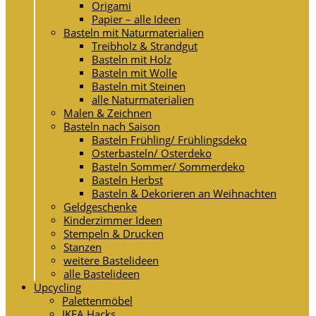
Origami
Papier – alle Ideen
Basteln mit Naturmaterialien
Treibholz & Strandgut
Basteln mit Holz
Basteln mit Wolle
Basteln mit Steinen
alle Naturmaterialien
Malen & Zeichnen
Basteln nach Saison
Basteln Frühling/ Frühlingsdeko
Osterbasteln/ Osterdeko
Basteln Sommer/ Sommerdeko
Basteln Herbst
Basteln & Dekorieren an Weihnachten
Geldgeschenke
Kinderzimmer Ideen
Stempeln & Drucken
Stanzen
weitere Bastelideen
alle Bastelideen
Upcycling
Palettenmöbel
IKEA Hacks