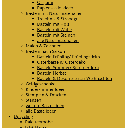
Origami
Papier – alle Ideen
Basteln mit Naturmaterialien
Treibholz & Strandgut
Basteln mit Holz
Basteln mit Wolle
Basteln mit Steinen
alle Naturmaterialien
Malen & Zeichnen
Basteln nach Saison
Basteln Frühling/ Frühlingsdeko
Osterbasteln/ Osterdeko
Basteln Sommer/ Sommerdeko
Basteln Herbst
Basteln & Dekorieren an Weihnachten
Geldgeschenke
Kinderzimmer Ideen
Stempeln & Drucken
Stanzen
weitere Bastelideen
alle Bastelideen
Upcycling
Palettenmöbel
IKEA Hacks