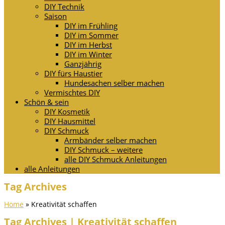
DIY Technik
Saison
DIY im Frühling
DIY im Sommer
DIY im Herbst
DIY im Winter
Ganzjährig
DIY fürs Haustier
Hundesachen selber machen
Vermischtes DIY
Schön & sein
DIY Kosmetik
DIY Hausmittel
DIY Schmuck
Armbänder selber machen
DIY Schmuck – weitere
alle DIY Schmuck Anleitungen
alle Anleitungen
Tag Archives
Home
»
Kreativität schaffen
Tag Archives | Kreativität schaffen