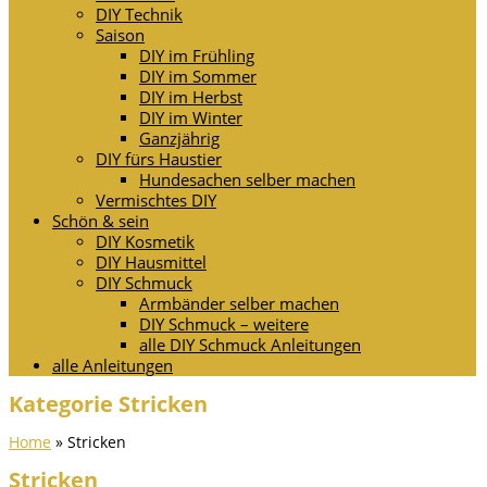
DIY Technik
Saison
DIY im Frühling
DIY im Sommer
DIY im Herbst
DIY im Winter
Ganzjährig
DIY fürs Haustier
Hundesachen selber machen
Vermischtes DIY
Schön & sein
DIY Kosmetik
DIY Hausmittel
DIY Schmuck
Armbänder selber machen
DIY Schmuck – weitere
alle DIY Schmuck Anleitungen
alle Anleitungen
Kategorie Stricken
Home
»
Stricken
Stricken