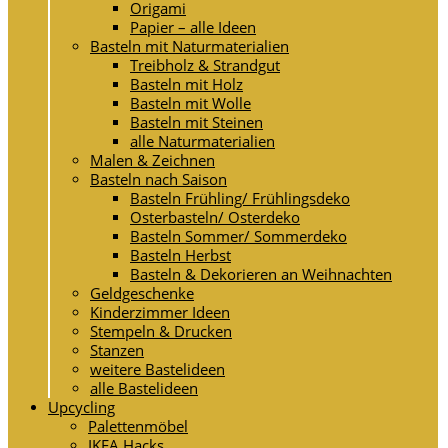
Origami
Papier – alle Ideen
Basteln mit Naturmaterialien
Treibholz & Strandgut
Basteln mit Holz
Basteln mit Wolle
Basteln mit Steinen
alle Naturmaterialien
Malen & Zeichnen
Basteln nach Saison
Basteln Frühling/ Frühlingsdeko
Osterbasteln/ Osterdeko
Basteln Sommer/ Sommerdeko
Basteln Herbst
Basteln & Dekorieren an Weihnachten
Geldgeschenke
Kinderzimmer Ideen
Stempeln & Drucken
Stanzen
weitere Bastelideen
alle Bastelideen
Upcycling
Palettenmöbel
IKEA Hacks