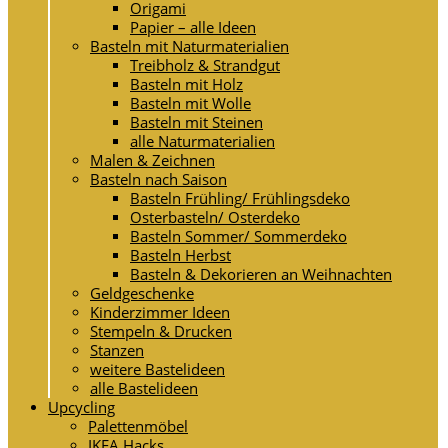
Origami
Papier – alle Ideen
Basteln mit Naturmaterialien
Treibholz & Strandgut
Basteln mit Holz
Basteln mit Wolle
Basteln mit Steinen
alle Naturmaterialien
Malen & Zeichnen
Basteln nach Saison
Basteln Frühling/ Frühlingsdeko
Osterbasteln/ Osterdeko
Basteln Sommer/ Sommerdeko
Basteln Herbst
Basteln & Dekorieren an Weihnachten
Geldgeschenke
Kinderzimmer Ideen
Stempeln & Drucken
Stanzen
weitere Bastelideen
alle Bastelideen
Upcycling
Palettenmöbel
IKEA Hacks