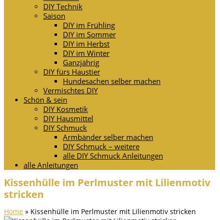
DIY Technik
Saison
DIY im Frühling
DIY im Sommer
DIY im Herbst
DIY im Winter
Ganzjährig
DIY fürs Haustier
Hundesachen selber machen
Vermischtes DIY
Schön & sein
DIY Kosmetik
DIY Hausmittel
DIY Schmuck
Armbänder selber machen
DIY Schmuck – weitere
alle DIY Schmuck Anleitungen
alle Anleitungen
Kissenhülle im Perlmuster mit Lilienmotiv
stricken
Home
»
Kissenhülle im Perlmuster mit Lilienmotiv stricken