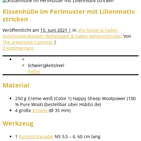
Kissenhülle im Perlmuster mit Lilienmotiv
stricken
Veröffentlicht am
15. Juni 2021 |
In
alle Nadel & Faden
Anleitungen
Basteln Wolle
Nadel & Faden weitere
Stricken
Von
The organized Coziness
|
0 Kommentare
Schwierigkeitslevel
mittel
Material
250 g Creme weiß (Color 1) Happy Sheep Woolpower (100
% Pure Wool) (bestellbar über Hobbii.de)
4 große
Knöpfe
(Ø 35 mm)
Werkzeug
1
Rundstricknadel
NS 5,5 – 6, 60 cm lang