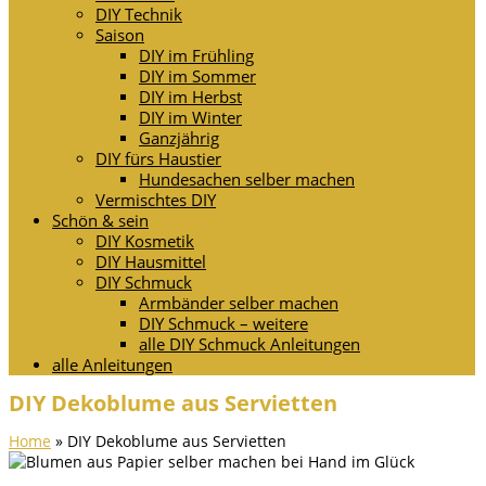
DIY Technik
Saison
DIY im Frühling
DIY im Sommer
DIY im Herbst
DIY im Winter
Ganzjährig
DIY fürs Haustier
Hundesachen selber machen
Vermischtes DIY
Schön & sein
DIY Kosmetik
DIY Hausmittel
DIY Schmuck
Armbänder selber machen
DIY Schmuck – weitere
alle DIY Schmuck Anleitungen
alle Anleitungen
DIY Dekoblume aus Servietten
Home
»
DIY Dekoblume aus Servietten