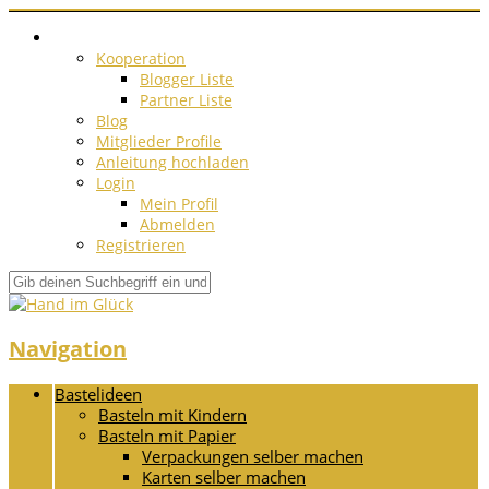
Kooperation
Blogger Liste
Partner Liste
Blog
Mitglieder Profile
Anleitung hochladen
Login
Mein Profil
Abmelden
Registrieren
Navigation
Bastelideen
Basteln mit Kindern
Basteln mit Papier
Verpackungen selber machen
Karten selber machen