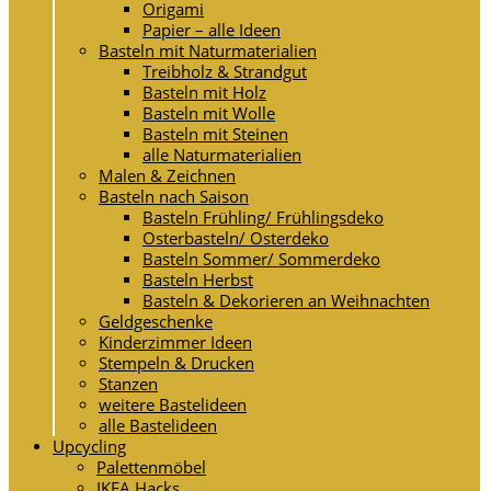
Origami
Papier – alle Ideen
Basteln mit Naturmaterialien
Treibholz & Strandgut
Basteln mit Holz
Basteln mit Wolle
Basteln mit Steinen
alle Naturmaterialien
Malen & Zeichnen
Basteln nach Saison
Basteln Frühling/ Frühlingsdeko
Osterbasteln/ Osterdeko
Basteln Sommer/ Sommerdeko
Basteln Herbst
Basteln & Dekorieren an Weihnachten
Geldgeschenke
Kinderzimmer Ideen
Stempeln & Drucken
Stanzen
weitere Bastelideen
alle Bastelideen
Upcycling
Palettenmöbel
IKEA Hacks