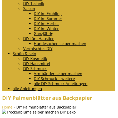
DIY Technik
Saison
DIY im Frühling
DIY im Sommer
DIY im Herbst
DIY im Winter
Ganzjährig
DIY fürs Haustier
Hundesachen selber machen
Vermischtes DIY
Schön & sein
DIY Kosmetik
DIY Hausmittel
DIY Schmuck
Armbänder selber machen
DIY Schmuck – weitere
alle DIY Schmuck Anleitungen
alle Anleitungen
DIY Palmenblätter aus Backpapier
Home
»
DIY Palmenblätter aus Backpapier