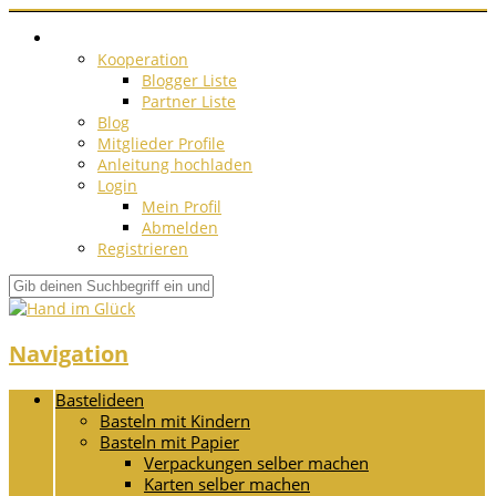
Kooperation
Blogger Liste
Partner Liste
Blog
Mitglieder Profile
Anleitung hochladen
Login
Mein Profil
Abmelden
Registrieren
Navigation
Bastelideen
Basteln mit Kindern
Basteln mit Papier
Verpackungen selber machen
Karten selber machen