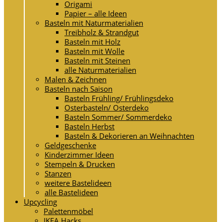
Origami
Papier – alle Ideen
Basteln mit Naturmaterialien
Treibholz & Strandgut
Basteln mit Holz
Basteln mit Wolle
Basteln mit Steinen
alle Naturmaterialien
Malen & Zeichnen
Basteln nach Saison
Basteln Frühling/ Frühlingsdeko
Osterbasteln/ Osterdeko
Basteln Sommer/ Sommerdeko
Basteln Herbst
Basteln & Dekorieren an Weihnachten
Geldgeschenke
Kinderzimmer Ideen
Stempeln & Drucken
Stanzen
weitere Bastelideen
alle Bastelideen
Upcycling
Palettenmöbel
IKEA Hacks