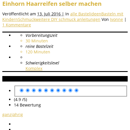
Einhorn Haarreifen selber machen
Veröffentlicht am
13. Juli 2016 |
In
alle Bastelideen
Basteln mit
Kindern
Schmuck
weitere DIY schmuck anleitungen
Von
Ivonne
|
1 Kommentare
Vorbereitungszeit
30
Minuten
reine Bastelzeit
120
Minuten
Schwierigkeitslevel
Komplex
Anleitung Bewertung
(4.9 /
5
)
14
Bewertung
ganzjährig