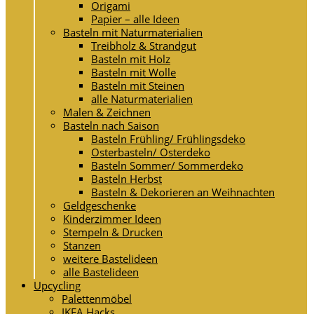
Origami
Papier – alle Ideen
Basteln mit Naturmaterialien
Treibholz & Strandgut
Basteln mit Holz
Basteln mit Wolle
Basteln mit Steinen
alle Naturmaterialien
Malen & Zeichnen
Basteln nach Saison
Basteln Frühling/ Frühlingsdeko
Osterbasteln/ Osterdeko
Basteln Sommer/ Sommerdeko
Basteln Herbst
Basteln & Dekorieren an Weihnachten
Geldgeschenke
Kinderzimmer Ideen
Stempeln & Drucken
Stanzen
weitere Bastelideen
alle Bastelideen
Upcycling
Palettenmöbel
IKEA Hacks