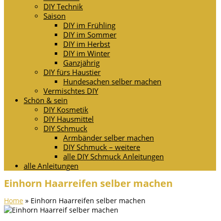
DIY Technik
Saison
DIY im Frühling
DIY im Sommer
DIY im Herbst
DIY im Winter
Ganzjährig
DIY fürs Haustier
Hundesachen selber machen
Vermischtes DIY
Schön & sein
DIY Kosmetik
DIY Hausmittel
DIY Schmuck
Armbänder selber machen
DIY Schmuck – weitere
alle DIY Schmuck Anleitungen
alle Anleitungen
Einhorn Haarreifen selber machen
Home
»
Einhorn Haarreifen selber machen