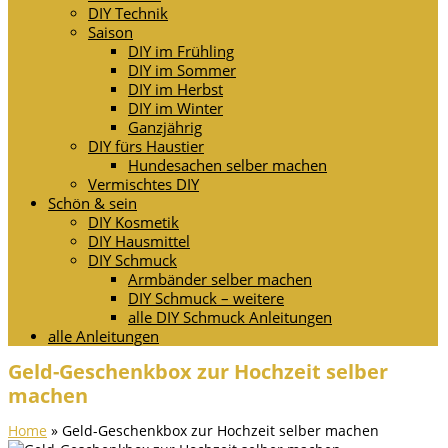
DIY Technik
Saison
DIY im Frühling
DIY im Sommer
DIY im Herbst
DIY im Winter
Ganzjährig
DIY fürs Haustier
Hundesachen selber machen
Vermischtes DIY
Schön & sein
DIY Kosmetik
DIY Hausmittel
DIY Schmuck
Armbänder selber machen
DIY Schmuck – weitere
alle DIY Schmuck Anleitungen
alle Anleitungen
Geld-Geschenkbox zur Hochzeit selber
machen
Home
»
Geld-Geschenkbox zur Hochzeit selber machen