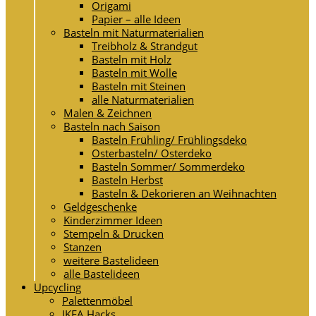
Origami
Papier – alle Ideen
Basteln mit Naturmaterialien
Treibholz & Strandgut
Basteln mit Holz
Basteln mit Wolle
Basteln mit Steinen
alle Naturmaterialien
Malen & Zeichnen
Basteln nach Saison
Basteln Frühling/ Frühlingsdeko
Osterbasteln/ Osterdeko
Basteln Sommer/ Sommerdeko
Basteln Herbst
Basteln & Dekorieren an Weihnachten
Geldgeschenke
Kinderzimmer Ideen
Stempeln & Drucken
Stanzen
weitere Bastelideen
alle Bastelideen
Upcycling
Palettenmöbel
IKEA Hacks