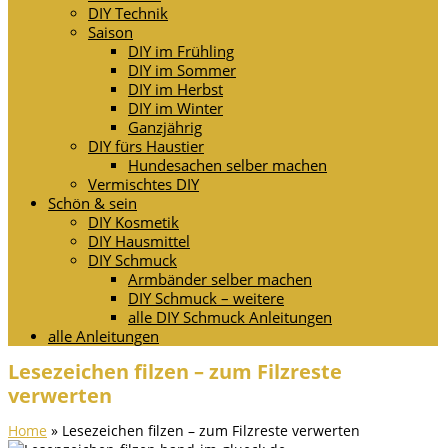
DIY Technik
Saison
DIY im Frühling
DIY im Sommer
DIY im Herbst
DIY im Winter
Ganzjährig
DIY fürs Haustier
Hundesachen selber machen
Vermischtes DIY
Schön & sein
DIY Kosmetik
DIY Hausmittel
DIY Schmuck
Armbänder selber machen
DIY Schmuck – weitere
alle DIY Schmuck Anleitungen
alle Anleitungen
Lesezeichen filzen – zum Filzreste
verwerten
Home
»
Lesezeichen filzen – zum Filzreste verwerten