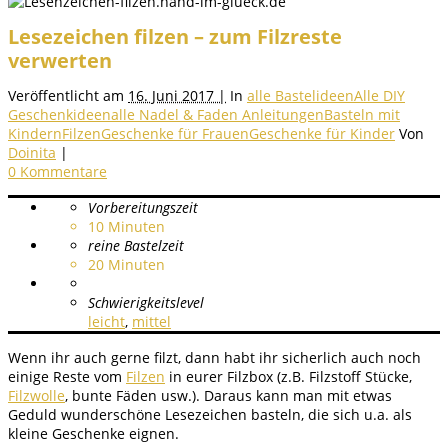
Lesezeichen filzen – zum Filzreste
verwerten
Veröffentlicht am
16. Juni 2017 |
In
alle Bastelideen
Alle DIY
Geschenkideen
alle Nadel & Faden Anleitungen
Basteln mit
Kindern
Filzen
Geschenke für Frauen
Geschenke für Kinder
Von
Doinita
|
0 Kommentare
Vorbereitungszeit
10
Minuten
reine Bastelzeit
20
Minuten
Schwierigkeitslevel
leicht
,
mittel
Wenn ihr auch gerne filzt, dann habt ihr sicherlich auch noch
einige Reste vom
Filzen
in eurer Filzbox (z.B. Filzstoff Stücke,
Filzwolle
, bunte Fäden usw.). Daraus kann man mit etwas
Geduld wunderschöne Lesezeichen basteln, die sich u.a. als
kleine Geschenke eignen.