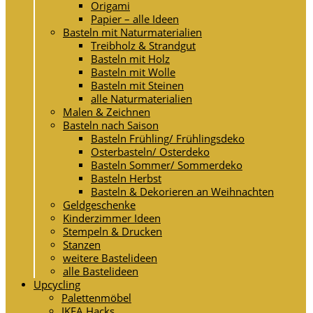
Origami
Papier – alle Ideen
Basteln mit Naturmaterialien
Treibholz & Strandgut
Basteln mit Holz
Basteln mit Wolle
Basteln mit Steinen
alle Naturmaterialien
Malen & Zeichnen
Basteln nach Saison
Basteln Frühling/ Frühlingsdeko
Osterbasteln/ Osterdeko
Basteln Sommer/ Sommerdeko
Basteln Herbst
Basteln & Dekorieren an Weihnachten
Geldgeschenke
Kinderzimmer Ideen
Stempeln & Drucken
Stanzen
weitere Bastelideen
alle Bastelideen
Upcycling
Palettenmöbel
IKEA Hacks