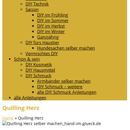
DIY Technik
Saison
DIY im Frühling
DIY im Sommer
DIY im Herbst
DIY im Winter
Ganzjährig
DIY fürs Haustier
Hundesachen selber machen
Vermischtes DIY
Schön & sein
DIY Kosmetik
DIY Hausmittel
DIY Schmuck
Armbänder selber machen
DIY Schmuck – weitere
alle DIY Schmuck Anleitungen
alle Anleitungen
Quilling Herz
Home
»
Quilling Herz