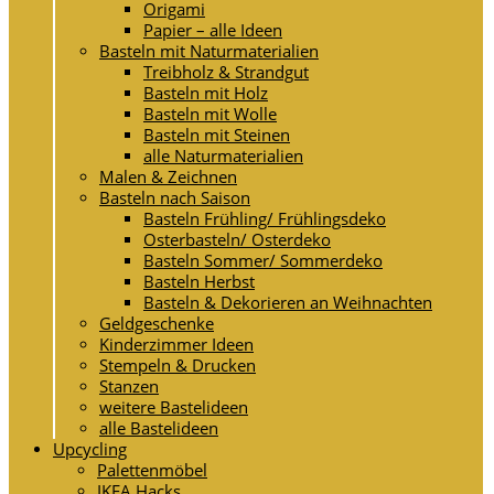
Origami
Papier – alle Ideen
Basteln mit Naturmaterialien
Treibholz & Strandgut
Basteln mit Holz
Basteln mit Wolle
Basteln mit Steinen
alle Naturmaterialien
Malen & Zeichnen
Basteln nach Saison
Basteln Frühling/ Frühlingsdeko
Osterbasteln/ Osterdeko
Basteln Sommer/ Sommerdeko
Basteln Herbst
Basteln & Dekorieren an Weihnachten
Geldgeschenke
Kinderzimmer Ideen
Stempeln & Drucken
Stanzen
weitere Bastelideen
alle Bastelideen
Upcycling
Palettenmöbel
IKEA Hacks