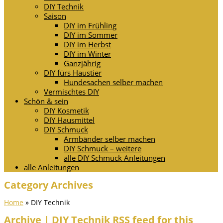
DIY Technik
Saison
DIY im Frühling
DIY im Sommer
DIY im Herbst
DIY im Winter
Ganzjährig
DIY fürs Haustier
Hundesachen selber machen
Vermischtes DIY
Schön & sein
DIY Kosmetik
DIY Hausmittel
DIY Schmuck
Armbänder selber machen
DIY Schmuck – weitere
alle DIY Schmuck Anleitungen
alle Anleitungen
Category Archives
Home
»
DIY Technik
Archive | DIY Technik
RSS feed for this