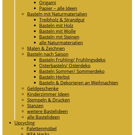
Origami
Papier – alle Ideen
Basteln mit Naturmaterialien
Treibholz & Strandgut
Basteln mit Holz
Basteln mit Wolle
Basteln mit Steinen
alle Naturmaterialien
Malen & Zeichnen
Basteln nach Saison
Basteln Frühling/ Frühlingsdeko
Osterbasteln/ Osterdeko
Basteln Sommer/ Sommerdeko
Basteln Herbst
Basteln & Dekorieren an Weihnachten
Geldgeschenke
Kinderzimmer Ideen
Stempeln & Drucken
Stanzen
weitere Bastelideen
alle Bastelideen
Upcycling
Palettenmöbel
IKEA Hacks