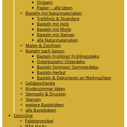
Origami
Papier – alle Ideen
Basteln mit Naturmaterialien
Treibholz & Strandgut
Basteln mit Holz
Basteln mit Wolle
Basteln mit Steinen
alle Naturmaterialien
Malen & Zeichnen
Basteln nach Saison
Basteln Frühling/ Frühlingsdeko
Osterbasteln/ Osterdeko
Basteln Sommer/ Sommerdeko
Basteln Herbst
Basteln & Dekorieren an Weihnachten
Geldgeschenke
Kinderzimmer Ideen
Stempeln & Drucken
Stanzen
weitere Bastelideen
alle Bastelideen
Upcycling
Palettenmöbel
IKEA Hacks