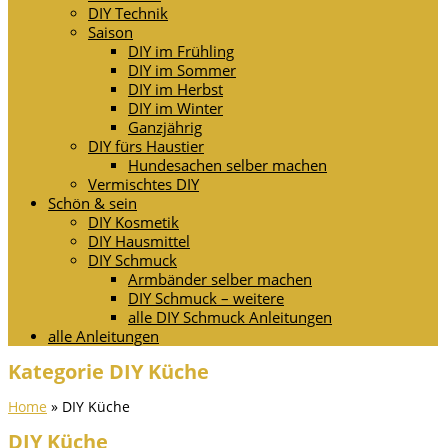
DIY Technik
Saison
DIY im Frühling
DIY im Sommer
DIY im Herbst
DIY im Winter
Ganzjährig
DIY fürs Haustier
Hundesachen selber machen
Vermischtes DIY
Schön & sein
DIY Kosmetik
DIY Hausmittel
DIY Schmuck
Armbänder selber machen
DIY Schmuck – weitere
alle DIY Schmuck Anleitungen
alle Anleitungen
Kategorie DIY Küche
Home
»
DIY Küche
DIY Küche