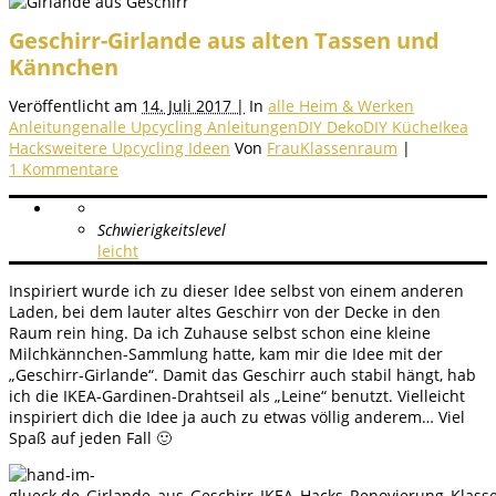
Geschirr-Girlande aus alten Tassen und
Kännchen
Veröffentlicht am
14. Juli 2017 |
In
alle Heim & Werken
Anleitungen
alle Upcycling Anleitungen
DIY Deko
DIY Küche
Ikea
Hacks
weitere Upcycling Ideen
Von
FrauKlassenraum
|
1 Kommentare
Schwierigkeitslevel
leicht
Inspiriert wurde ich zu dieser Idee selbst von einem anderen
Laden, bei dem lauter altes Geschirr von der Decke in den
Raum rein hing. Da ich Zuhause selbst schon eine kleine
Milchkännchen-Sammlung hatte, kam mir die Idee mit der
„Geschirr-Girlande“. Damit das Geschirr auch stabil hängt, hab
ich die IKEA-Gardinen-Drahtseil als „Leine“ benutzt. Vielleicht
inspiriert dich die Idee ja auch zu etwas völlig anderem… Viel
Spaß auf jeden Fall 🙂