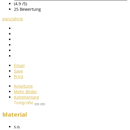
(4.9 /
5
)
25
Bewertung
ganzjährig
Email
Save
Print
Anleitung
Mehr Bilder
Kommentare
Textgröße
Material
s.o.