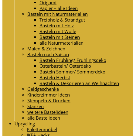
Origami
Papier – alle Ideen
Basteln mit Naturmaterialien
Treibholz & Strandgut
Basteln mit Holz
Basteln mit Wolle
Basteln mit Steinen
alle Naturmaterialien
Malen & Zeichnen
Basteln nach Saison
Basteln Frühling/ Frühlingsdeko
Osterbasteln/ Osterdeko
Basteln Sommer/ Sommerdeko
Basteln Herbst
Basteln & Dekorieren an Weihnachten
Geldgeschenke
Kinderzimmer Ideen
Stempeln & Drucken
Stanzen
weitere Bastelideen
alle Bastelideen
Upcycling
Palettenmöbel
IKEA Hacks