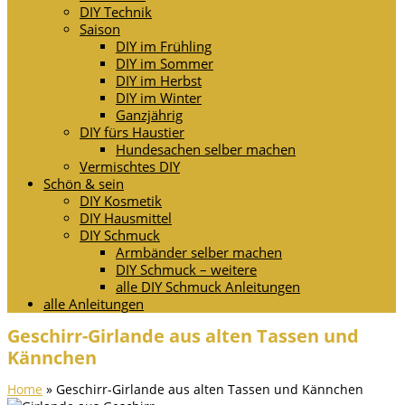
DIY Technik
Saison
DIY im Frühling
DIY im Sommer
DIY im Herbst
DIY im Winter
Ganzjährig
DIY fürs Haustier
Hundesachen selber machen
Vermischtes DIY
Schön & sein
DIY Kosmetik
DIY Hausmittel
DIY Schmuck
Armbänder selber machen
DIY Schmuck – weitere
alle DIY Schmuck Anleitungen
alle Anleitungen
Geschirr-Girlande aus alten Tassen und
Kännchen
Home
»
Geschirr-Girlande aus alten Tassen und Kännchen