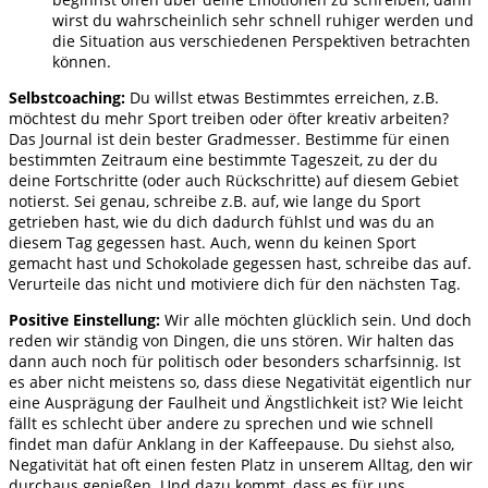
wirst du wahrscheinlich sehr schnell ruhiger werden und
die Situation aus verschiedenen Perspektiven betrachten
können.
Selbstcoaching:
Du willst etwas Bestimmtes erreichen, z.B.
möchtest du mehr Sport treiben oder öfter kreativ arbeiten?
Das Journal ist dein bester Gradmesser. Bestimme für einen
bestimmten Zeitraum eine bestimmte Tageszeit, zu der du
deine Fortschritte (oder auch Rückschritte) auf diesem Gebiet
notierst. Sei genau, schreibe z.B. auf, wie lange du Sport
getrieben hast, wie du dich dadurch fühlst und was du an
diesem Tag gegessen hast. Auch, wenn du keinen Sport
gemacht hast und Schokolade gegessen hast, schreibe das auf.
Verurteile das nicht und motiviere dich für den nächsten Tag.
Positive Einstellung:
Wir alle möchten glücklich sein. Und doch
reden wir ständig von Dingen, die uns stören. Wir halten das
dann auch noch für politisch oder besonders scharfsinnig. Ist
es aber nicht meistens so, dass diese Negativität eigentlich nur
eine Ausprägung der Faulheit und Ängstlichkeit ist? Wie leicht
fällt es schlecht über andere zu sprechen und wie schnell
findet man dafür Anklang in der Kaffeepause. Du siehst also,
Negativität hat oft einen festen Platz in unserem Alltag, den wir
durchaus genießen. Und dazu kommt, dass es für uns