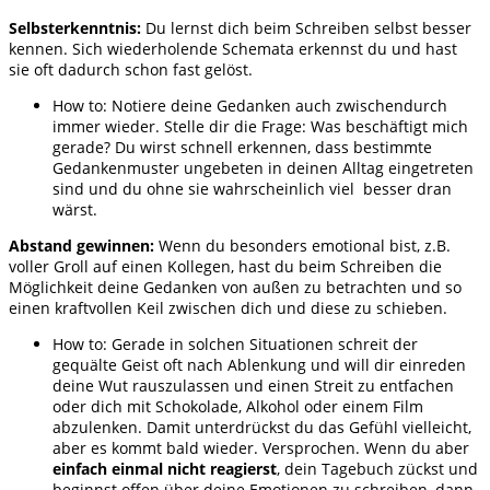
Selbsterkenntnis:
Du lernst dich beim Schreiben selbst besser
kennen. Sich wiederholende Schemata erkennst du und hast
sie oft dadurch schon fast gelöst.
How to: Notiere deine Gedanken auch zwischendurch
immer wieder. Stelle dir die Frage: Was beschäftigt mich
gerade? Du wirst schnell erkennen, dass bestimmte
Gedankenmuster ungebeten in deinen Alltag eingetreten
sind und du ohne sie wahrscheinlich viel besser dran
wärst.
Abstand gewinnen:
Wenn du besonders emotional bist, z.B.
voller Groll auf einen Kollegen, hast du beim Schreiben die
Möglichkeit deine Gedanken von außen zu betrachten und so
einen kraftvollen Keil zwischen dich und diese zu schieben.
How to: Gerade in solchen Situationen schreit der
gequälte Geist oft nach Ablenkung und will dir einreden
deine Wut rauszulassen und einen Streit zu entfachen
oder dich mit Schokolade, Alkohol oder einem Film
abzulenken. Damit unterdrückst du das Gefühl vielleicht,
aber es kommt bald wieder. Versprochen. Wenn du aber
einfach einmal nicht reagierst
, dein Tagebuch zückst und
beginnst offen über deine Emotionen zu schreiben, dann