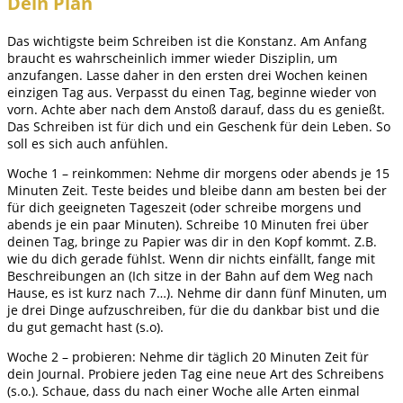
Dein Plan
Das wichtigste beim Schreiben ist die Konstanz. Am Anfang
braucht es wahrscheinlich immer wieder Disziplin, um
anzufangen. Lasse daher in den ersten drei Wochen keinen
einzigen Tag aus. Verpasst du einen Tag, beginne wieder von
vorn. Achte aber nach dem Anstoß darauf, dass du es genießt.
Das Schreiben ist für dich und ein Geschenk für dein Leben. So
soll es sich auch anfühlen.
Woche 1 – reinkommen: Nehme dir morgens oder abends je 15
Minuten Zeit. Teste beides und bleibe dann am besten bei der
für dich geeigneten Tageszeit (oder schreibe morgens und
abends je ein paar Minuten). Schreibe 10 Minuten frei über
deinen Tag, bringe zu Papier was dir in den Kopf kommt. Z.B.
wie du dich gerade fühlst. Wenn dir nichts einfällt, fange mit
Beschreibungen an (Ich sitze in der Bahn auf dem Weg nach
Hause, es ist kurz nach 7…). Nehme dir dann fünf Minuten, um
je drei Dinge aufzuschreiben, für die du dankbar bist und die
du gut gemacht hast (s.o).
Woche 2 – probieren: Nehme dir täglich 20 Minuten Zeit für
dein Journal. Probiere jeden Tag eine neue Art des Schreibens
(s.o.). Schaue, dass du nach einer Woche alle Arten einmal