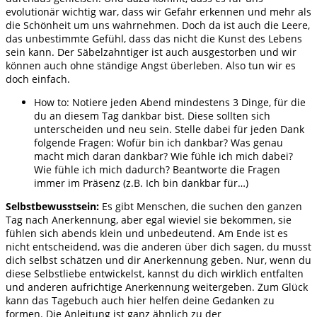
evolutionär wichtig war, dass wir Gefahr erkennen und mehr als
die Schönheit um uns wahrnehmen. Doch da ist auch die Leere,
das unbestimmte Gefühl, dass das nicht die Kunst des Lebens
sein kann. Der Säbelzahntiger ist auch ausgestorben und wir
können auch ohne ständige Angst überleben. Also tun wir es
doch einfach.
How to: Notiere jeden Abend mindestens 3 Dinge, für die
du an diesem Tag dankbar bist. Diese sollten sich
unterscheiden und neu sein. Stelle dabei für jeden Dank
folgende Fragen: Wofür bin ich dankbar? Was genau
macht mich daran dankbar? Wie fühle ich mich dabei?
Wie fühle ich mich dadurch? Beantworte die Fragen
immer im Präsenz (z.B. Ich bin dankbar für…)
Selbstbewusstsein:
Es gibt Menschen, die suchen den ganzen
Tag nach Anerkennung, aber egal wieviel sie bekommen, sie
fühlen sich abends klein und unbedeutend. Am Ende ist es
nicht entscheidend, was die anderen über dich sagen, du musst
dich selbst schätzen und dir Anerkennung geben. Nur, wenn du
diese Selbstliebe entwickelst, kannst du dich wirklich entfalten
und anderen aufrichtige Anerkennung weitergeben. Zum Glück
kann das Tagebuch auch hier helfen deine Gedanken zu
formen. Die Anleitung ist ganz ähnlich zu der