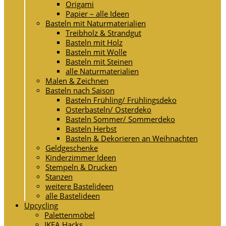
Origami
Papier – alle Ideen
Basteln mit Naturmaterialien
Treibholz & Strandgut
Basteln mit Holz
Basteln mit Wolle
Basteln mit Steinen
alle Naturmaterialien
Malen & Zeichnen
Basteln nach Saison
Basteln Frühling/ Frühlingsdeko
Osterbasteln/ Osterdeko
Basteln Sommer/ Sommerdeko
Basteln Herbst
Basteln & Dekorieren an Weihnachten
Geldgeschenke
Kinderzimmer Ideen
Stempeln & Drucken
Stanzen
weitere Bastelideen
alle Bastelideen
Upcycling
Palettenmöbel
IKEA Hacks