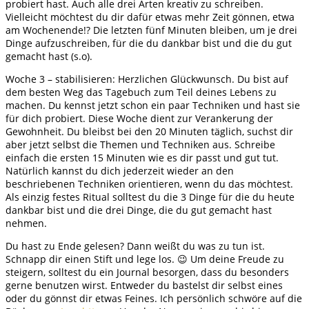
probiert hast. Auch alle drei Arten kreativ zu schreiben.
Vielleicht möchtest du dir dafür etwas mehr Zeit gönnen, etwa
am Wochenende!? Die letzten fünf Minuten bleiben, um je drei
Dinge aufzuschreiben, für die du dankbar bist und die du gut
gemacht hast (s.o).
Woche 3 – stabilisieren: Herzlichen Glückwunsch. Du bist auf
dem besten Weg das Tagebuch zum Teil deines Lebens zu
machen. Du kennst jetzt schon ein paar Techniken und hast sie
für dich probiert. Diese Woche dient zur Verankerung der
Gewohnheit. Du bleibst bei den 20 Minuten täglich, suchst dir
aber jetzt selbst die Themen und Techniken aus. Schreibe
einfach die ersten 15 Minuten wie es dir passt und gut tut.
Natürlich kannst du dich jederzeit wieder an den
beschriebenen Techniken orientieren, wenn du das möchtest.
Als einzig festes Ritual solltest du die 3 Dinge für die du heute
dankbar bist und die drei Dinge, die du gut gemacht hast
nehmen.
Du hast zu Ende gelesen? Dann weißt du was zu tun ist.
Schnapp dir einen Stift und lege los. 😉 Um deine Freude zu
steigern, solltest du ein Journal besorgen, dass du besonders
gerne benutzen wirst. Entweder du bastelst dir selbst eines
oder du gönnst dir etwas Feines. Ich persönlich schwöre auf die