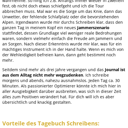
wahrnehme. So hing ich z.B. Anfangs immer wieder in Zweifeln
fest, ob nicht doch etwas schiefgeht und ich die Tour
abbrechen muss. Mal war es die Sorge um das Knie, dann das
Unwetter, der fehlende Schlafplatz oder die bevorstehenden
Alpen. Irgendwann wurde mir durchs Schreiben klar, dass den
ganzen Tag in meinem Kopf ein neues
Jammerszenario
stattfindet, dessen Grundlage viel weniger reale Bedrohungen
waren, sondern vielmehr einfach die Freude am Jammern und
an Sorgen. Nach dieser Erkenntnis wurde mir klar, was für ein
mächtiges Instrument ich in der Hand halte. Wenn es mich von
der Wehleidigkeit befreien kann, dann geht bestimmt noch
mehr.
Seitdem sind mehr als drei Jahre vergangen und das
Journal ist
aus dem Alltag nicht mehr wegzudenken
. Ich schreibe
morgens und abends, nahezu ausnahmslos. Jeden Tag ca. 30
Minuten. Als passionierter Optimierer könnte ich mich hier in
aller Ausgiebigkeit darüber ausbreiten, was sich in dieser Zeit
alles zum Positiven verändert hat. Für dich will ich es aber
übersichtlich und knackig gestalten.
Vorteile des Tagebuch Schreibens: