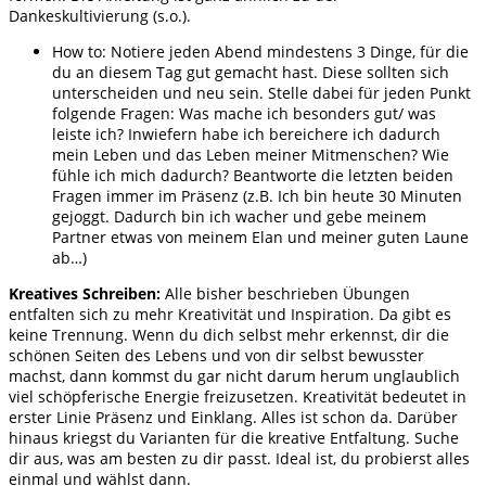
Dankeskultivierung (s.o.).
How to: Notiere jeden Abend mindestens 3 Dinge, für die
du an diesem Tag gut gemacht hast. Diese sollten sich
unterscheiden und neu sein. Stelle dabei für jeden Punkt
folgende Fragen: Was mache ich besonders gut/ was
leiste ich? Inwiefern habe ich bereichere ich dadurch
mein Leben und das Leben meiner Mitmenschen? Wie
fühle ich mich dadurch? Beantworte die letzten beiden
Fragen immer im Präsenz (z.B. Ich bin heute 30 Minuten
gejoggt. Dadurch bin ich wacher und gebe meinem
Partner etwas von meinem Elan und meiner guten Laune
ab…)
Kreatives Schreiben:
Alle bisher beschrieben Übungen
entfalten sich zu mehr Kreativität und Inspiration. Da gibt es
keine Trennung. Wenn du dich selbst mehr erkennst, dir die
schönen Seiten des Lebens und von dir selbst bewusster
machst, dann kommst du gar nicht darum herum unglaublich
viel schöpferische Energie freizusetzen. Kreativität bedeutet in
erster Linie Präsenz und Einklang. Alles ist schon da. Darüber
hinaus kriegst du Varianten für die kreative Entfaltung. Suche
dir aus, was am besten zu dir passt. Ideal ist, du probierst alles
einmal und wählst dann.