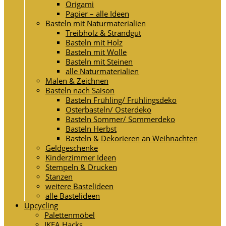
Origami
Papier – alle Ideen
Basteln mit Naturmaterialien
Treibholz & Strandgut
Basteln mit Holz
Basteln mit Wolle
Basteln mit Steinen
alle Naturmaterialien
Malen & Zeichnen
Basteln nach Saison
Basteln Frühling/ Frühlingsdeko
Osterbasteln/ Osterdeko
Basteln Sommer/ Sommerdeko
Basteln Herbst
Basteln & Dekorieren an Weihnachten
Geldgeschenke
Kinderzimmer Ideen
Stempeln & Drucken
Stanzen
weitere Bastelideen
alle Bastelideen
Upcycling
Palettenmöbel
IKEA Hacks