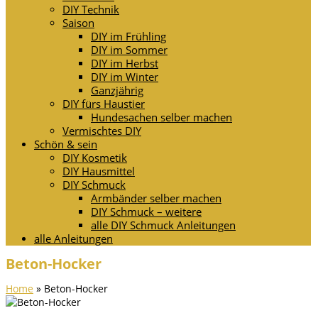
DIY Technik
Saison
DIY im Frühling
DIY im Sommer
DIY im Herbst
DIY im Winter
Ganzjährig
DIY fürs Haustier
Hundesachen selber machen
Vermischtes DIY
Schön & sein
DIY Kosmetik
DIY Hausmittel
DIY Schmuck
Armbänder selber machen
DIY Schmuck – weitere
alle DIY Schmuck Anleitungen
alle Anleitungen
Beton-Hocker
Home
»
Beton-Hocker