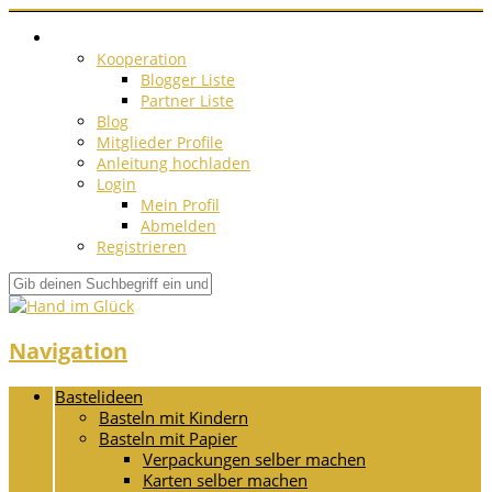
Kooperation
Blogger Liste
Partner Liste
Blog
Mitglieder Profile
Anleitung hochladen
Login
Mein Profil
Abmelden
Registrieren
Navigation
Bastelideen
Basteln mit Kindern
Basteln mit Papier
Verpackungen selber machen
Karten selber machen